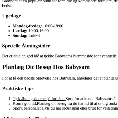
Babysam er en populær butik for forældre og kommende forældre, der t
bedst.
Ugedage
Mandag-fredag:
10:00-18:00
Lørdag:
10:00-16:00
Søndag:
Lukket
Specielle Åbningstider
Det er altid en god idé at tjekke Babysams hjemmeside for eventuelle æ
Planlæg Dit Besøg Hos Babysam
For at få den bedste oplevelse hos Babysam, anbefales det at planlægg
Praktiske Tips
Tjek åbningstiderne på forhånd:
Sørg for at kende Babysams åbn
Kom i god tid:
Planlæg dit besøg, så du har tid til at se dig om
Spørg personalet:
Hvis du har spørgsmål eller brug for vejledning