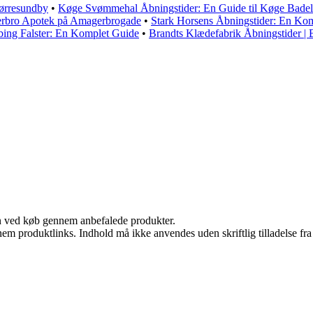
Nørresundby
•
Køge Svømmehal Åbningstider: En Guide til Køge Bade
derbro Apotek på Amagerbrogade
•
Stark Horsens Åbningstider: En Ko
bing Falster: En Komplet Guide
•
Brandts Klædefabrik Åbningstider | 
n ved køb gennem anbefalede produkter.
nem produktlinks. Indhold må ikke anvendes uden skriftlig tilladelse fra