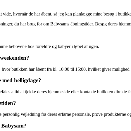
at vide, hvornår de har åbent, så jeg kan planlægge mine besøg i butikken
lysninger, du har brug for om Babysams åbningstider. Besøg deres hjemme
omme behovene hos forældre og babyer i løbet af ugen.
i weekenden?
or butikken har åbent fra kl. 10:00 til 15:00, hvilket giver mulighed f
e med helligdage?
les altid at tjekke deres hjemmeside eller kontakte butikken direkte fo
stiden?
personlig vejledning fra deres erfarne personale, prøve produkterne og
or Babysam?