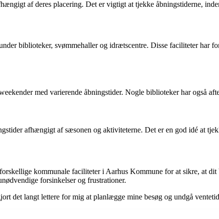
gigt af deres placering. Det er vigtigt at tjekke åbningstiderne, inde
under biblioteker, svømmehaller og idrætscentre. Disse faciliteter har fo
eekender med varierende åbningstider. Nogle biblioteker har også afte
tider afhængigt af sæsonen og aktiviteterne. Det er en god idé at tjek
forskellige kommunale faciliteter i Aarhus Kommune for at sikre, at dit
ødvendige forsinkelser og frustrationer.
ort det langt lettere for mig at planlægge mine besøg og undgå ventetid.