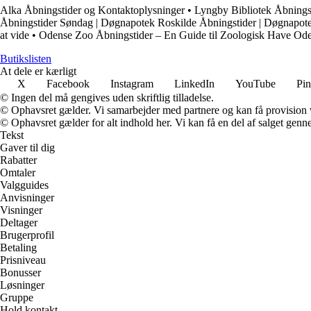
Alka Åbningstider og Kontaktoplysninger
•
Lyngby Bibliotek Åbnings
Åbningstider Søndag | Døgnapotek Roskilde Åbningstider | Døgnapot
at vide
•
Odense Zoo Åbningstider – En Guide til Zoologisk Have Od
Butikslisten
At dele er kærligt
X
Facebook
Instagram
LinkedIn
YouTube
Pin
© Ingen del må gengives uden skriftlig tilladelse.
© Ophavsret gælder. Vi samarbejder med partnere og kan få provision
© Ophavsret gælder for alt indhold her. Vi kan få en del af salget genne
Tekst
Gaver til dig
Rabatter
Omtaler
Valgguides
Anvisninger
Visninger
Deltager
Brugerprofil
Betaling
Prisniveau
Bonusser
Løsninger
Gruppe
Hold kontakt