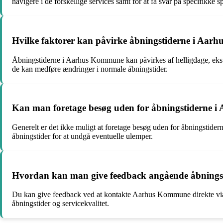
navigere i de forskellige services samt for at få svar på specifikke
Hvilke faktorer kan påvirke åbningstiderne i Aa
Åbningstiderne i Aarhus Kommune kan påvirkes af helligdage, ekst
de kan medføre ændringer i normale åbningstider.
Kan man foretage besøg uden for åbningstiderne
Generelt er det ikke muligt at foretage besøg uden for åbningstide
åbningstider for at undgå eventuelle ulemper.
Hvordan kan man give feedback angående åbnings
Du kan give feedback ved at kontakte Aarhus Kommune direkte via d
åbningstider og servicekvalitet.