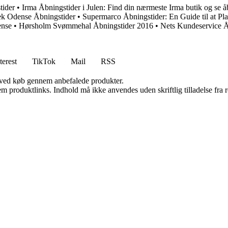
tider
•
Irma Åbningstider i Julen: Find din nærmeste Irma butik og se å
ek Odense Åbningstider
•
Supermarco Åbningstider: En Guide til at P
ense
•
Hørsholm Svømmehal Åbningstider 2016
•
Nets Kundeservice Å
terest
TikTok
Mail
RSS
 ved køb gennem anbefalede produkter.
m produktlinks. Indhold må ikke anvendes uden skriftlig tilladelse fra r