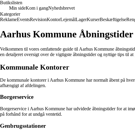
Butikslisten
Min side
Kom i gang
Nyhedsbrevet
Kategorier
Reklame
Events
Revision
Kontor
Lejemål
Lager
Kurser
Beskæftigelse
Ren
Aarhus Kommune Åbningstider
Velkommen til vores omfattende guide til Aarhus Kommune åbningstider. 
en detaljeret oversigt over de vigtigste åbningstider og nyttige tips til a
Kommunale Kontorer
De kommunale kontorer i Aarhus Kommune har normalt åbent på hverdage f
afhængigt af afdelingen.
Borgerservice
Borgerservice i Aarhus Kommune har udvidede åbningstider for at imød
på forhånd for at undgå ventetid.
Genbrugsstationer