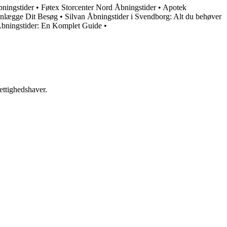
bningstider
•
Føtex Storcenter Nord Åbningstider
•
Apotek
lanlægge Dit Besøg
•
Silvan Åbningstider i Svendborg: Alt du behøver
bningstider: En Komplet Guide
•
ettighedshaver.