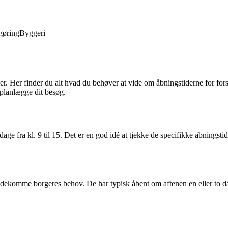
gøring
Byggeri
Her finder du alt hvad du behøver at vide om åbningstiderne for forske
t planlægge dit besøg.
ra kl. 9 til 15. Det er en god idé at tjekke de specifikke åbningstide
ekomme borgeres behov. De har typisk åbent om aftenen en eller to da