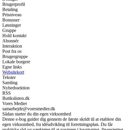
Brugerprofil
Betaling
Prisniveau
Bonusser
Løsninger
Gruppe
Hold kontakt
Abonnér
Interaktion
Post fra os
Brugergruppe
Lokale borgere
Egne links
Websitekort
Tekster
Samling
Nyhedssektion
RSS
Butikslisten.dk
Vores Medier
samarbejde@voresmedier.dk
Sådan starter du din egen virksomhed
Denne e-bog guider dig gennem de første skridt til at etablere din
egen virksomhed, fra idéudvikling til forretningsplan. Du får
praktiske råd og værktøjer til at navigere i lovgivning, finansiering