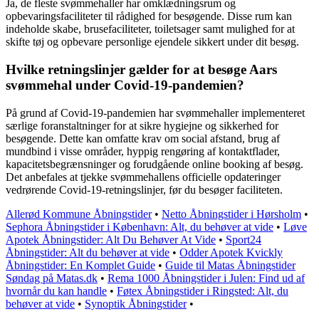
Ja, de fleste svømmehaller har omklædningsrum og
opbevaringsfaciliteter til rådighed for besøgende. Disse rum kan
indeholde skabe, brusefaciliteter, toiletsager samt mulighed for at
skifte tøj og opbevare personlige ejendele sikkert under dit besøg.
Hvilke retningslinjer gælder for at besøge Aars
svømmehal under Covid-19-pandemien?
På grund af Covid-19-pandemien har svømmehaller implementeret
særlige foranstaltninger for at sikre hygiejne og sikkerhed for
besøgende. Dette kan omfatte krav om social afstand, brug af
mundbind i visse områder, hyppig rengøring af kontaktflader,
kapacitetsbegrænsninger og forudgående online booking af besøg.
Det anbefales at tjekke svømmehallens officielle opdateringer
vedrørende Covid-19-retningslinjer, før du besøger faciliteten.
Allerød Kommune Åbningstider
•
Netto Åbningstider i Hørsholm
•
Sephora Åbningstider i København: Alt, du behøver at vide
•
Løve
Apotek Åbningstider: Alt Du Behøver At Vide
•
Sport24
Åbningstider: Alt du behøver at vide
•
Odder Apotek Kvickly
Åbningstider: En Komplet Guide
•
Guide til Matas Åbningstider
Søndag på Matas.dk
•
Rema 1000 Åbningstider i Julen: Find ud af
hvornår du kan handle
•
Føtex Åbningstider i Ringsted: Alt, du
behøver at vide
•
Synoptik Åbningstider
•