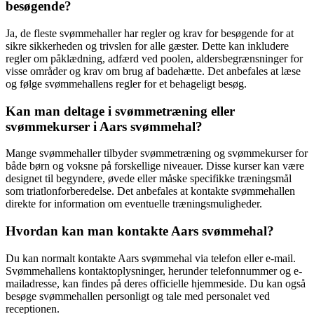
besøgende?
Ja, de fleste svømmehaller har regler og krav for besøgende for at
sikre sikkerheden og trivslen for alle gæster. Dette kan inkludere
regler om påklædning, adfærd ved poolen, aldersbegrænsninger for
visse områder og krav om brug af badehætte. Det anbefales at læse
og følge svømmehallens regler for et behageligt besøg.
Kan man deltage i svømmetræning eller
svømmekurser i Aars svømmehal?
Mange svømmehaller tilbyder svømmetræning og svømmekurser for
både børn og voksne på forskellige niveauer. Disse kurser kan være
designet til begyndere, øvede eller måske specifikke træningsmål
som triatlonforberedelse. Det anbefales at kontakte svømmehallen
direkte for information om eventuelle træningsmuligheder.
Hvordan kan man kontakte Aars svømmehal?
Du kan normalt kontakte Aars svømmehal via telefon eller e-mail.
Svømmehallens kontaktoplysninger, herunder telefonnummer og e-
mailadresse, kan findes på deres officielle hjemmeside. Du kan også
besøge svømmehallen personligt og tale med personalet ved
receptionen.