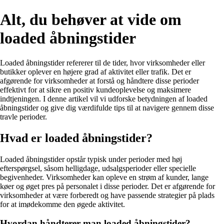
Alt, du behøver at vide om
loaded åbningstider
Loaded åbningstider refererer til de tider, hvor virksomheder eller
butikker oplever en højere grad af aktivitet eller trafik. Det er
afgørende for virksomheder at forstå og håndtere disse perioder
effektivt for at sikre en positiv kundeoplevelse og maksimere
indtjeningen. I denne artikel vil vi udforske betydningen af loaded
åbningstider og give dig værdifulde tips til at navigere gennem disse
travle perioder.
Hvad er loaded åbningstider?
Loaded åbningstider opstår typisk under perioder med høj
efterspørgsel, såsom helligdage, udsalgsperioder eller specielle
begivenheder. Virksomheder kan opleve en strøm af kunder, lange
køer og øget pres på personalet i disse perioder. Det er afgørende for
virksomheder at være forberedt og have passende strategier på plads
for at imødekomme den øgede aktivitet.
Hvordan håndterer man loaded åbningstider?