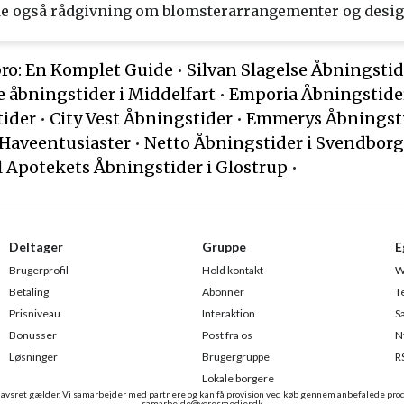
de også rådgivning om blomsterarrangementer og desig
bro: En Komplet Guide
•
Silvan Slagelse Åbningstid
e åbningstider i Middelfart
•
Emporia Åbningstider
tider
•
City Vest Åbningstider
•
Emmerys Åbningst
 Haveentusiaster
•
Netto Åbningstider i Svendborg
l Apotekets Åbningstider i Glostrup
•
Deltager
Gruppe
E
Brugerprofil
Hold kontakt
W
Betaling
Abonnér
T
Prisniveau
Interaktion
S
Bonusser
Post fra os
N
Løsninger
Brugergruppe
R
Lokale borgere
avsret gælder. Vi samarbejder med partnere og kan få provision ved køb gennem anbefalede prod
samarbejde@voresmedier.dk