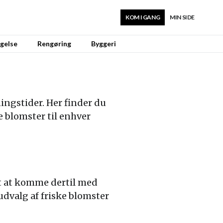
KOM I GANG
MIN SIDE
gelse
Rengøring
Byggeri
ngstider. Her finder du
 blomster til enhver
et at komme dertil med
 udvalg af friske blomster