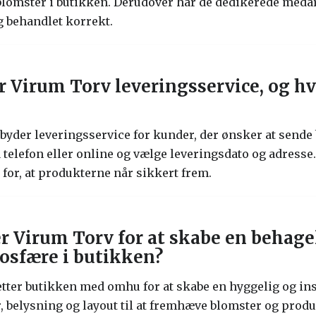
sblomster i butikken. Derudover har de dedikerede medarb
g behandlet korrekt.
r Virum Torv leveringsservice, og h
lbyder leveringsservice for kunder, der ønsker at sende
a telefon eller online og vælge leveringsdato og adresse
for, at produkterne når sikkert frem.
r Virum Torv for at skabe en behage
osfære i butikken?
tter butikken med omhu for at skabe en hyggelig og in
, belysning og layout til at fremhæve blomster og prod