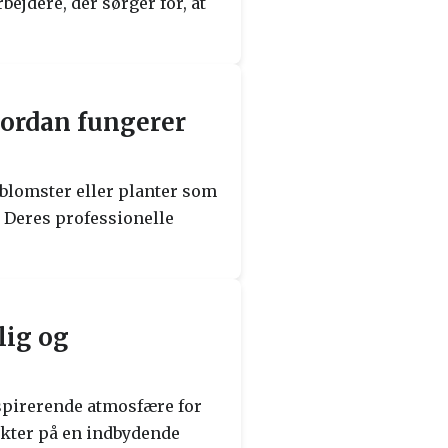
ejdere, der sørger for, at
vordan fungerer
 blomster eller planter som
. Deres professionelle
lig og
spirerende atmosfære for
ukter på en indbydende