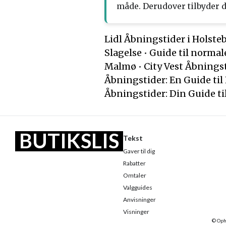
måde. Derudover tilbyder 
Lidl Åbningstider i Holste
Slagelse
•
Guide til normal
Malmø
•
City Vest Åbnings
Åbningstider: En Guide til
Åbningstider: Din Guide ti
BUTIKSLIS
Tekst
Gaver til dig
TEN
Rabatter
Omtaler
Valgguides
Anvisninger
Visninger
© Oph