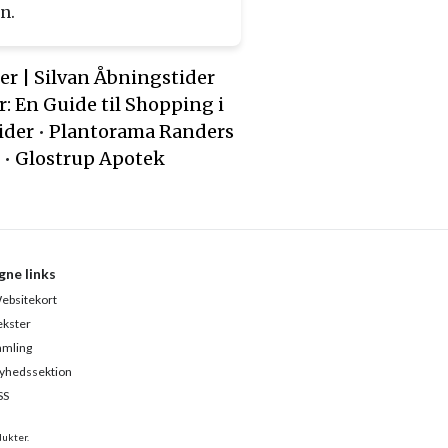
n.
er | Silvan Åbningstider
: En Guide til Shopping i
ider
•
Plantorama Randers
•
Glostrup Apotek
gne links
ebsitekort
ekster
amling
yhedssektion
SS
ukter.