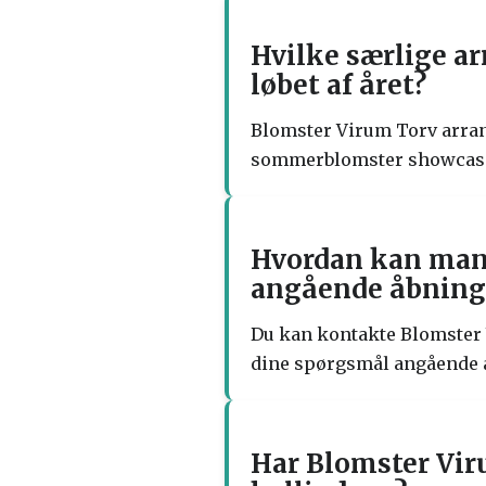
Hvilke særlige a
løbet af året?
Blomster Virum Torv arrang
sommerblomster showcase, 
Hvordan kan man
angående åbningst
Du kan kontakte Blomster V
dine spørgsmål angående åb
Har Blomster Vir