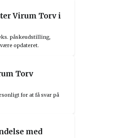
ter Virum Torv i
eks. påskeudstilling,
være opdateret.
rum Torv
onligt for at få svar på
indelse med