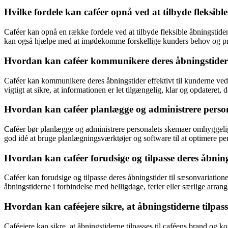
Hvilke fordele kan caféer opnå ved at tilbyde fleksibl
Caféer kan opnå en række fordele ved at tilbyde fleksible åbningstider
kan også hjælpe med at imødekomme forskellige kunders behov og pr
Hvordan kan caféer kommunikere deres åbningstider e
Caféer kan kommunikere deres åbningstider effektivt til kunderne ved 
vigtigt at sikre, at informationen er let tilgængelig, klar og opdateret
Hvordan kan caféer planlægge og administrere persona
Caféer bør planlægge og administrere personalets skemaer omhyggeligt 
god idé at bruge planlægningsværktøjer og software til at optimere pers
Hvordan kan caféer forudsige og tilpasse deres åbning
Caféer kan forudsige og tilpasse deres åbningstider til sæsonvariation
åbningstiderne i forbindelse med helligdage, ferier eller særlige ar
Hvordan kan caféejere sikre, at åbningstiderne tilpass
Caféejere kan sikre, at åbningstiderne tilpasses til caféens brand og