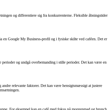
ningen og differentiere sig fra konkurrenterne. Fleksible åbningstider
a en Google My Business-profil og i fysiske skilte ved caféen. Det er
le perioder og undgå overbemanding i stille perioder. Det kan være en
g andre relevante faktorer. Det kan være hensigtsmæssigt at justere
 omsætningen.
 målgruppe. For eksempel kan en café med fokus på morgenmad og brunch