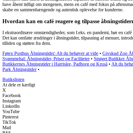
have åbent tidligt om morgenen, mens en café med fokus på aftensmad 
skabe en sammenhængende og autentisk oplevelse for kunderne.
Hvordan kan en café reagere og tilpasse åbningstide
I ekstraordinære omstændigheder, som f.eks. en pandemi, bør en café 
Det kan omfatte ændringer i åbningstider, tilpasning af menuer, intr
tilliden og støtten fra dem.
Føtex Posthus Åbningstider: Alt du behøver at vide
•
Givskud Zoo Åbn
Svømmehal: Åbningstider, Priser og Faciliteter
•
Strøget Butikker Åbn
Butikkernes Åbningstider i Harrislee, Padborg og Kruså
•
Alt du behø
Park Åbningstider
•
Butikslisten
At dele er kærligt
X
Facebook
Instagram
LinkedIn
YouTube
Pinterest
TikTok
Mail
RSS