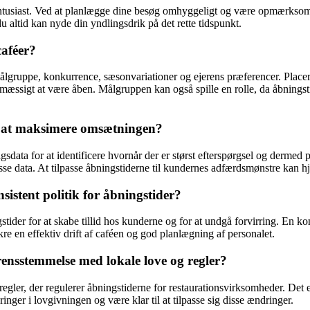
entusiast. Ved at planlægge dine besøg omhyggeligt og være opmærksom p
altid kan nyde din yndlingsdrik på det rette tidspunkt.
caféer?
ålgruppe, konkurrence, sæsonvariationer og ejerens præferencer. Placerin
smæssigt at være åben. Målgruppen kan også spille en rolle, da åbning
r at maksimere omsætningen?
gsdata for at identificere hvornår der er størst efterspørgsel og dermed
 disse data. At tilpasse åbningstiderne til kundernes adfærdsmønstre ka
nsistent politik for åbningstider?
ngstider for at skabe tillid hos kunderne og for at undgå forvirring. En 
e en effektiv drift af caféen og god planlægning af personalet.
rensstemmelse med lokale love og regler?
ler, der regulerer åbningstiderne for restaurationsvirksomheder. Det e
r i lovgivningen og være klar til at tilpasse sig disse ændringer.