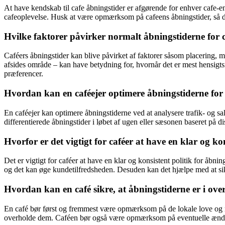
At have kendskab til cafe åbningstider er afgørende for enhver cafe-
cafeoplevelse. Husk at være opmærksom på cafeens åbningstider, så du 
Hvilke faktorer påvirker normalt åbningstiderne for 
Caféers åbningstider kan blive påvirket af faktorer såsom placering, m
afsides område – kan have betydning for, hvornår det er mest hensigt
præferencer.
Hvordan kan en caféejer optimere åbningstiderne fo
En caféejer kan optimere åbningstiderne ved at analysere trafik- og sal
differentierede åbningstider i løbet af ugen eller sæsonen baseret på
Hvorfor er det vigtigt for caféer at have en klar og ko
Det er vigtigt for caféer at have en klar og konsistent politik for åbni
og det kan øge kundetilfredsheden. Desuden kan det hjælpe med at sikr
Hvordan kan en café sikre, at åbningstiderne er i ove
En café bør først og fremmest være opmærksom på de lokale love og reg
overholde dem. Caféen bør også være opmærksom på eventuelle ændringe