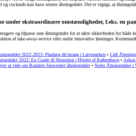
og cocktails kan have senere åbningstider. Det er vigtigt, at åbningst
rne under ekstraordinære omstændigheder, f.eks. en p
reagere og tilpasse sine åbningstider for at sikre sikkerheden for både
oduktion af take-away-service eller andre innovative løsninger. Kommu
ingstider 2022-2023: Planlæg dit besøg i Løveparken
•
Lidl Åbningst
ingstider 2022: En Guide til Shopping i Hjertet af København
•
Arken 
ver at vide om Randers Storcenter åbningstider
•
Netto Åbningstider i