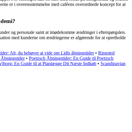
iderne er i overensstemmelse med caféens overordnede koncept for at
andemi?
 kunder og personale samt at imødekomme ændringer i efterspørgslen.
nikation med kunderne om ændringerne er afgørende for at opretholde
ider: Alt, du behøver at vide om Lidls åbningstider
•
Ringsted
Åbningstider
•
Poetzsch Åbningstider: En Guide til Poetzsch
 Viborg: En Guide til at Planlægge Dit Næste Indkøb
•
Scandinavian