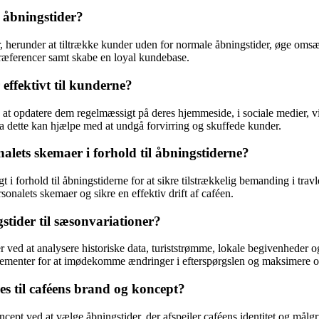
e åbningstider?
, herunder at tiltrække kunder uden for normale åbningstider, øge omsæt
æferencer samt skabe en loyal kundebase.
ffektivt til kunderne?
at opdatere dem regelmæssigt på deres hjemmeside, i sociale medier, vi
, da dette kan hjælpe med at undgå forvirring og skuffede kunder.
lets skemaer i forhold til åbningstiderne?
i forhold til åbningstiderne for at sikre tilstrækkelig bemanding i trav
onalets skemaer og sikre en effektiv drift af caféen.
stider til sæsonvariationer?
er ved at analysere historiske data, turiststrømme, lokale begivenheder o
rangementer for at imødekomme ændringer i efterspørgslen og maksimere
es til caféens brand og koncept?
 koncept ved at vælge åbningstider, der afspejler caféens identitet og