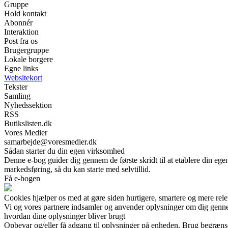
Gruppe
Hold kontakt
Abonnér
Interaktion
Post fra os
Brugergruppe
Lokale borgere
Egne links
Websitekort
Tekster
Samling
Nyhedssektion
RSS
Butikslisten.dk
Vores Medier
samarbejde@voresmedier.dk
Sådan starter du din egen virksomhed
Denne e-bog guider dig gennem de første skridt til at etablere din egen
markedsføring, så du kan starte med selvtillid.
Få e-bogen
Cookies hjælper os med at gøre siden hurtigere, smartere og mere rele
Vi og vores partnere indsamler og anvender oplysninger om dig gennem 
hvordan dine oplysninger bliver brugt
Opbevar og/eller få adgang til oplysninger på enheden. Brug begrænsede 