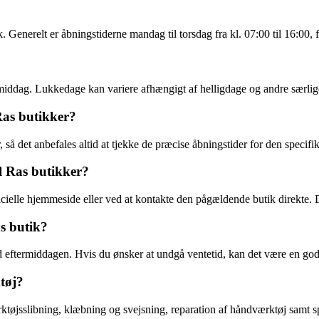
 Generelt er åbningstiderne mandag til torsdag fra kl. 07:00 til 16:00, fr
ormiddag. Lukkedage kan variere afhængigt af helligdage og andre særl
 Ras butikker?
 så det anbefales altid at tjekke de præcise åbningstider for den specifi
l Ras butikker?
icielle hjemmeside eller ved at kontakte den pågældende butik direkte. D
s butik?
 eftermiddagen. Hvis du ønsker at undgå ventetid, kan det være en god 
ktøj?
rktøjsslibning, klæbning og svejsning, reparation af håndværktøj samt sp