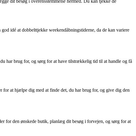
nlægge dit besøg i overensstemmelse hermed. Du kan tjekke de
n god idé at dobbelttjekke weekendåbningstiderne, da de kan variere
u har brug for, og sørg for at have tilstrækkelig tid til at handle og få
r for at hjælpe dig med at finde det, du har brug for, og give dig den
er for den ønskede butik, planlæg dit besøg i forvejen, og sørg for at