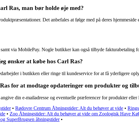
Carl Ras, man bør holde øje med?
oduktpræsentationer. Det anbefales at følge med på deres hjemmeside e
er samt via MobilePay. Nogle butikker kan også tilbyde fakturabetaling 
jeg ønsker at købe hos Carl Ras?
rbejder i butikken eller ringe til kundeservice for at få yderligere opl
 Ras for at modtage opdateringer om produkter og til
ngive din e-mailadresse og eventuelle præferencer for produkter eller 
stider
•
Rødovre Centrum Åbningstider: Alt du behøver at vide
•
Rings
ide
•
Zoo Åbningstider: Alt du behøver at vide om Zoologisk Have K
 og SuperBrugsen åbningstider
•