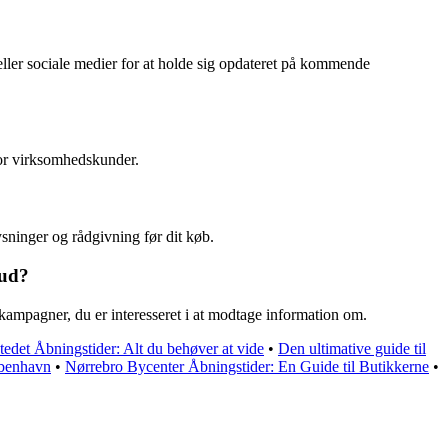
ller sociale medier for at holde sig opdateret på kommende
for virksomhedskunder.
ysninger og rådgivning før dit køb.
bud?
kampagner, du er interesseret i at modtage information om.
tedet Åbningstider: Alt du behøver at vide
•
Den ultimative guide til
øbenhavn
•
Nørrebro Bycenter Åbningstider: En Guide til Butikkerne
•