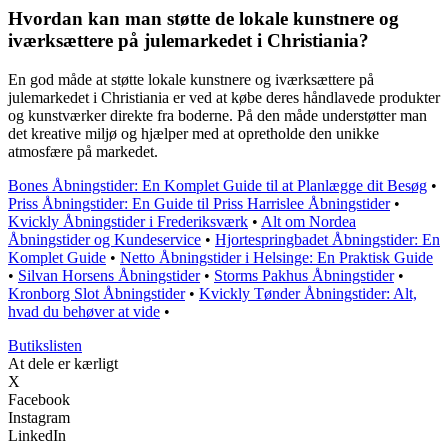
Hvordan kan man støtte de lokale kunstnere og
iværksættere på julemarkedet i Christiania?
En god måde at støtte lokale kunstnere og iværksættere på
julemarkedet i Christiania er ved at købe deres håndlavede produkter
og kunstværker direkte fra boderne. På den måde understøtter man
det kreative miljø og hjælper med at opretholde den unikke
atmosfære på markedet.
Bones Åbningstider: En Komplet Guide til at Planlægge dit Besøg
•
Priss Åbningstider: En Guide til Priss Harrislee Åbningstider
•
Kvickly Åbningstider i Frederiksværk
•
Alt om Nordea
Åbningstider og Kundeservice
•
Hjortespringbadet Åbningstider: En
Komplet Guide
•
Netto Åbningstider i Helsinge: En Praktisk Guide
•
Silvan Horsens Åbningstider
•
Storms Pakhus Åbningstider
•
Kronborg Slot Åbningstider
•
Kvickly Tønder Åbningstider: Alt,
hvad du behøver at vide
•
Butikslisten
At dele er kærligt
X
Facebook
Instagram
LinkedIn