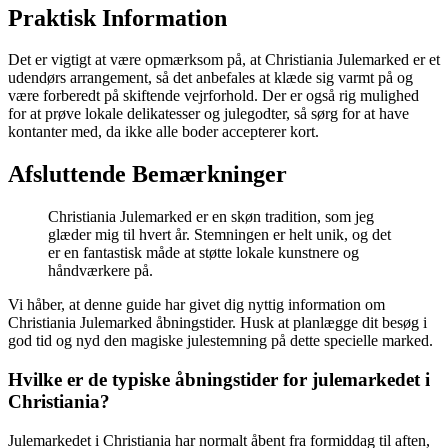
Praktisk Information
Det er vigtigt at være opmærksom på, at Christiania Julemarked er et
udendørs arrangement, så det anbefales at klæde sig varmt på og
være forberedt på skiftende vejrforhold. Der er også rig mulighed
for at prøve lokale delikatesser og julegodter, så sørg for at have
kontanter med, da ikke alle boder accepterer kort.
Afsluttende Bemærkninger
Christiania Julemarked er en skøn tradition, som jeg
glæder mig til hvert år. Stemningen er helt unik, og det
er en fantastisk måde at støtte lokale kunstnere og
håndværkere på.
Vi håber, at denne guide har givet dig nyttig information om
Christiania Julemarked åbningstider. Husk at planlægge dit besøg i
god tid og nyd den magiske julestemning på dette specielle marked.
Hvilke er de typiske åbningstider for julemarkedet i
Christiania?
Julemarkedet i Christiania har normalt åbent fra formiddag til aften,