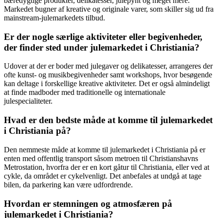
bæredygtige produkter, delikatesser, julepynt og meget mere.
Markedet bugner af kreative og originale varer, som skiller sig ud fra
mainstream-julemarkedets tilbud.
Er der nogle særlige aktiviteter eller begivenheder,
der finder sted under julemarkedet i Christiania?
Udover at der er boder med julegaver og delikatesser, arrangeres der
ofte kunst- og musikbegivenheder samt workshops, hvor besøgende
kan deltage i forskellige kreative aktiviteter. Det er også almindeligt
at finde madboder med traditionelle og internationale
julespecialiteter.
Hvad er den bedste måde at komme til julemarkedet
i Christiania på?
Den nemmeste måde at komme til julemarkedet i Christiania på er
enten med offentlig transport såsom metroen til Christianshavns
Metrostation, hvorfra der er en kort gåtur til Christiania, eller ved at
cykle, da området er cykelvenligt. Det anbefales at undgå at tage
bilen, da parkering kan være udfordrende.
Hvordan er stemningen og atmosfæren på
julemarkedet i Christiania?