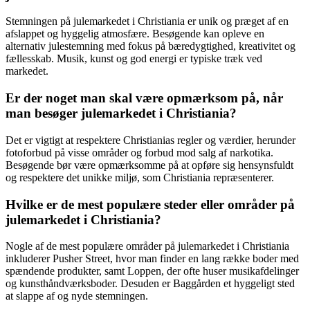
Stemningen på julemarkedet i Christiania er unik og præget af en
afslappet og hyggelig atmosfære. Besøgende kan opleve en
alternativ julestemning med fokus på bæredygtighed, kreativitet og
fællesskab. Musik, kunst og god energi er typiske træk ved
markedet.
Er der noget man skal være opmærksom på, når
man besøger julemarkedet i Christiania?
Det er vigtigt at respektere Christianias regler og værdier, herunder
fotoforbud på visse områder og forbud mod salg af narkotika.
Besøgende bør være opmærksomme på at opføre sig hensynsfuldt
og respektere det unikke miljø, som Christiania repræsenterer.
Hvilke er de mest populære steder eller områder på
julemarkedet i Christiania?
Nogle af de mest populære områder på julemarkedet i Christiania
inkluderer Pusher Street, hvor man finder en lang række boder med
spændende produkter, samt Loppen, der ofte huser musikafdelinger
og kunsthåndværksboder. Desuden er Baggården et hyggeligt sted
at slappe af og nyde stemningen.