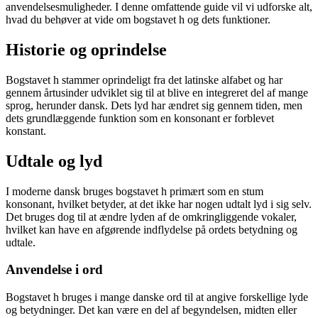
anvendelsesmuligheder. I denne omfattende guide vil vi udforske alt,
hvad du behøver at vide om bogstavet h og dets funktioner.
Historie og oprindelse
Bogstavet h stammer oprindeligt fra det latinske alfabet og har
gennem årtusinder udviklet sig til at blive en integreret del af mange
sprog, herunder dansk. Dets lyd har ændret sig gennem tiden, men
dets grundlæggende funktion som en konsonant er forblevet
konstant.
Udtale og lyd
I moderne dansk bruges bogstavet h primært som en stum
konsonant, hvilket betyder, at det ikke har nogen udtalt lyd i sig selv.
Det bruges dog til at ændre lyden af de omkringliggende vokaler,
hvilket kan have en afgørende indflydelse på ordets betydning og
udtale.
Anvendelse i ord
Bogstavet h bruges i mange danske ord til at angive forskellige lyde
og betydninger. Det kan være en del af begyndelsen, midten eller