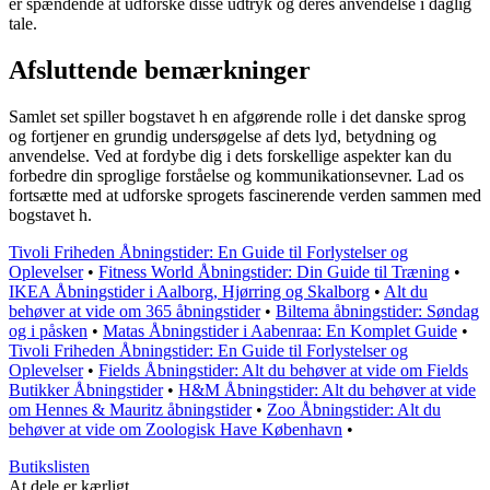
er spændende at udforske disse udtryk og deres anvendelse i daglig
tale.
Afsluttende bemærkninger
Samlet set spiller bogstavet h en afgørende rolle i det danske sprog
og fortjener en grundig undersøgelse af dets lyd, betydning og
anvendelse. Ved at fordybe dig i dets forskellige aspekter kan du
forbedre din sproglige forståelse og kommunikationsevner. Lad os
fortsætte med at udforske sprogets fascinerende verden sammen med
bogstavet h.
Tivoli Friheden Åbningstider: En Guide til Forlystelser og
Oplevelser
•
Fitness World Åbningstider: Din Guide til Træning
•
IKEA Åbningstider i Aalborg, Hjørring og Skalborg
•
Alt du
behøver at vide om 365 åbningstider
•
Biltema åbningstider: Søndag
og i påsken
•
Matas Åbningstider i Aabenraa: En Komplet Guide
•
Tivoli Friheden Åbningstider: En Guide til Forlystelser og
Oplevelser
•
Fields Åbningstider: Alt du behøver at vide om Fields
Butikker Åbningstider
•
H&M Åbningstider: Alt du behøver at vide
om Hennes & Mauritz åbningstider
•
Zoo Åbningstider: Alt du
behøver at vide om Zoologisk Have København
•
Butikslisten
At dele er kærligt