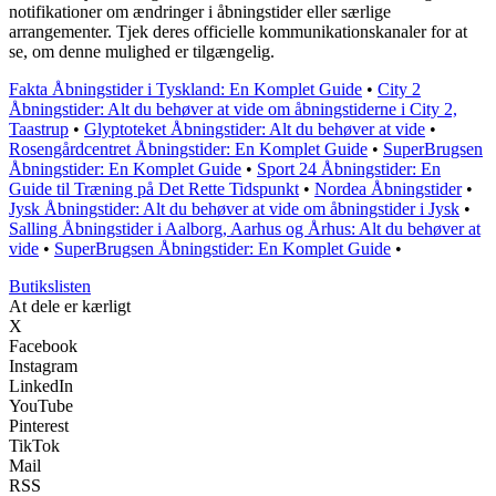
notifikationer om ændringer i åbningstider eller særlige
arrangementer. Tjek deres officielle kommunikationskanaler for at
se, om denne mulighed er tilgængelig.
Fakta Åbningstider i Tyskland: En Komplet Guide
•
City 2
Åbningstider: Alt du behøver at vide om åbningstiderne i City 2,
Taastrup
•
Glyptoteket Åbningstider: Alt du behøver at vide
•
Rosengårdcentret Åbningstider: En Komplet Guide
•
SuperBrugsen
Åbningstider: En Komplet Guide
•
Sport 24 Åbningstider: En
Guide til Træning på Det Rette Tidspunkt
•
Nordea Åbningstider
•
Jysk Åbningstider: Alt du behøver at vide om åbningstider i Jysk
•
Salling Åbningstider i Aalborg, Aarhus og Århus: Alt du behøver at
vide
•
SuperBrugsen Åbningstider: En Komplet Guide
•
Butikslisten
At dele er kærligt
X
Facebook
Instagram
LinkedIn
YouTube
Pinterest
TikTok
Mail
RSS