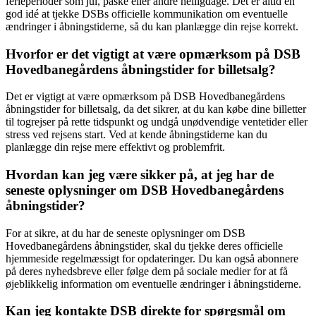
ferieperioder som jul, påske eller andre helligdage. Det er altid en
god idé at tjekke DSBs officielle kommunikation om eventuelle
ændringer i åbningstiderne, så du kan planlægge din rejse korrekt.
Hvorfor er det vigtigt at være opmærksom på DSB
Hovedbanegårdens åbningstider for billetsalg?
Det er vigtigt at være opmærksom på DSB Hovedbanegårdens
åbningstider for billetsalg, da det sikrer, at du kan købe dine billetter
til togrejser på rette tidspunkt og undgå unødvendige ventetider eller
stress ved rejsens start. Ved at kende åbningstiderne kan du
planlægge din rejse mere effektivt og problemfrit.
Hvordan kan jeg være sikker på, at jeg har de
seneste oplysninger om DSB Hovedbanegårdens
åbningstider?
For at sikre, at du har de seneste oplysninger om DSB
Hovedbanegårdens åbningstider, skal du tjekke deres officielle
hjemmeside regelmæssigt for opdateringer. Du kan også abonnere
på deres nyhedsbreve eller følge dem på sociale medier for at få
øjeblikkelig information om eventuelle ændringer i åbningstiderne.
Kan jeg kontakte DSB direkte for spørgsmål om