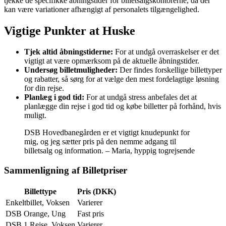
tjekke de specifikke åbningstider for billetsalgskontorerne, da der
kan være variationer afhængigt af personalets tilgængelighed.
Vigtige Punkter at Huske
Tjek altid åbningstiderne:
For at undgå overraskelser er det
vigtigt at være opmærksom på de aktuelle åbningstider.
Undersøg billetmuligheder:
Der findes forskellige billettyper
og rabatter, så sørg for at vælge den mest fordelagtige løsning
for din rejse.
Planlæg i god tid:
For at undgå stress anbefales det at
planlægge din rejse i god tid og købe billetter på forhånd, hvis
muligt.
DSB Hovedbanegården er et vigtigt knudepunkt for
mig, og jeg sætter pris på den nemme adgang til
billetsalg og information. – Maria, hyppig togrejsende
Sammenligning af Billetpriser
Billettype
Pris (DKK)
Enkeltbillet, Voksen
Varierer
DSB Orange, Ung
Fast pris
DSB 1 Rejse, Voksen
Varierer