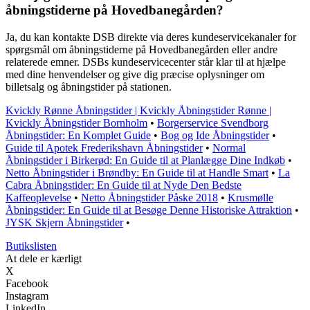
åbningstiderne på Hovedbanegården?
Ja, du kan kontakte DSB direkte via deres kundeservicekanaler for
spørgsmål om åbningstiderne på Hovedbanegården eller andre
relaterede emner. DSBs kundeservicecenter står klar til at hjælpe
med dine henvendelser og give dig præcise oplysninger om
billetsalg og åbningstider på stationen.
Kvickly Rønne Åbningstider | Kvickly Åbningstider Rønne |
Kvickly Åbningstider Bornholm
•
Borgerservice Svendborg
Åbningstider: En Komplet Guide
•
Bog og Ide Åbningstider
•
Guide til Apotek Frederikshavn Åbningstider
•
Normal
Åbningstider i Birkerød: En Guide til at Planlægge Dine Indkøb
•
Netto Åbningstider i Brøndby: En Guide til at Handle Smart
•
La
Cabra Åbningstider: En Guide til at Nyde Den Bedste
Kaffeoplevelse
•
Netto Åbningstider Påske 2018
•
Krusmølle
Åbningstider: En Guide til at Besøge Denne Historiske Attraktion
•
JYSK Skjern Åbningstider
•
Butikslisten
At dele er kærligt
X
Facebook
Instagram
LinkedIn