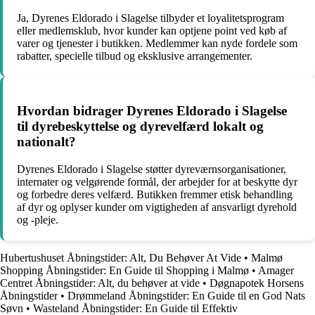
Ja, Dyrenes Eldorado i Slagelse tilbyder et loyalitetsprogram
eller medlemsklub, hvor kunder kan optjene point ved køb af
varer og tjenester i butikken. Medlemmer kan nyde fordele som
rabatter, specielle tilbud og eksklusive arrangementer.
Hvordan bidrager Dyrenes Eldorado i Slagelse
til dyrebeskyttelse og dyrevelfærd lokalt og
nationalt?
Dyrenes Eldorado i Slagelse støtter dyreværnsorganisationer,
internater og velgørende formål, der arbejder for at beskytte dyr
og forbedre deres velfærd. Butikken fremmer etisk behandling
af dyr og oplyser kunder om vigtigheden af ansvarligt dyrehold
og -pleje.
Hubertushuset Åbningstider: Alt, Du Behøver At Vide
•
Malmø
Shopping Åbningstider: En Guide til Shopping i Malmø
•
Amager
Centret Åbningstider: Alt, du behøver at vide
•
Døgnapotek Horsens
Åbningstider
•
Drømmeland Åbningstider: En Guide til en God Nats
Søvn
•
Wasteland Åbningstider: En Guide til Effektiv