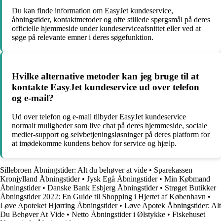
Du kan finde information om EasyJet kundeservice,
åbningstider, kontaktmetoder og ofte stillede spørgsmål på deres
officielle hjemmeside under kundeserviceafsnittet eller ved at
søge på relevante emner i deres søgefunktion.
Hvilke alternative metoder kan jeg bruge til at
kontakte EasyJet kundeservice ud over telefon
og e-mail?
Ud over telefon og e-mail tilbyder EasyJet kundeservice
normalt muligheder som live chat på deres hjemmeside, sociale
medier-support og selvbetjeningsløsninger på deres platform for
at imødekomme kundens behov for service og hjælp.
Sillebroen Åbningstider: Alt du behøver at vide
•
Sparekassen
Kronjylland Åbningstider
•
Jysk Egå Åbningstider
•
Min Købmand
Åbningstider
•
Danske Bank Esbjerg Åbningstider
•
Strøget Butikker
Åbningstider 2022: En Guide til Shopping i Hjertet af København
•
Løve Apoteket Hjørring Åbningstider
•
Løve Apotek Åbningstider: Alt
Du Behøver At Vide
•
Netto Åbningstider i Ølstykke
•
Fiskehuset