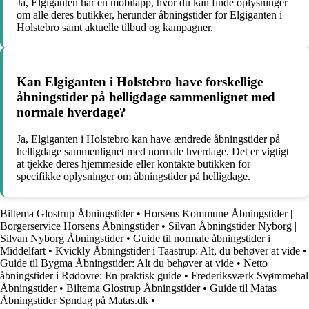
Ja, Elgiganten har en mobilapp, hvor du kan finde oplysninger
om alle deres butikker, herunder åbningstider for Elgiganten i
Holstebro samt aktuelle tilbud og kampagner.
Kan Elgiganten i Holstebro have forskellige
åbningstider på helligdage sammenlignet med
normale hverdage?
Ja, Elgiganten i Holstebro kan have ændrede åbningstider på
helligdage sammenlignet med normale hverdage. Det er vigtigt
at tjekke deres hjemmeside eller kontakte butikken for
specifikke oplysninger om åbningstider på helligdage.
Biltema Glostrup Åbningstider
•
Horsens Kommune Åbningstider |
Borgerservice Horsens Åbningstider
•
Silvan Åbningstider Nyborg |
Silvan Nyborg Åbningstider
•
Guide til normale åbningstider i
Middelfart
•
Kvickly Åbningstider i Taastrup: Alt, du behøver at vide
•
Guide til Bygma Åbningstider: Alt du behøver at vide
•
Netto
åbningstider i Rødovre: En praktisk guide
•
Frederiksværk Svømmehal
Åbningstider
•
Biltema Glostrup Åbningstider
•
Guide til Matas
Åbningstider Søndag på Matas.dk
•