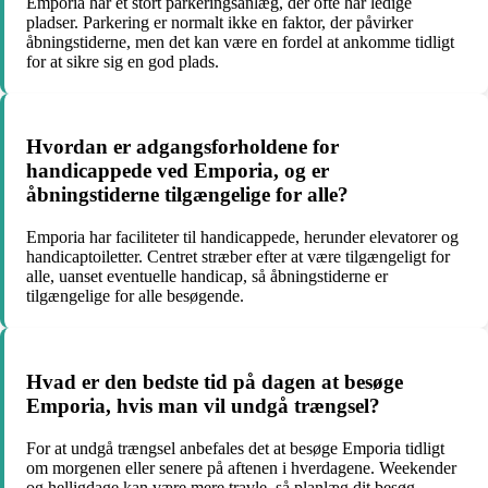
Emporia har et stort parkeringsanlæg, der ofte har ledige
pladser. Parkering er normalt ikke en faktor, der påvirker
åbningstiderne, men det kan være en fordel at ankomme tidligt
for at sikre sig en god plads.
Hvordan er adgangsforholdene for
handicappede ved Emporia, og er
åbningstiderne tilgængelige for alle?
Emporia har faciliteter til handicappede, herunder elevatorer og
handicaptoiletter. Centret stræber efter at være tilgængeligt for
alle, uanset eventuelle handicap, så åbningstiderne er
tilgængelige for alle besøgende.
Hvad er den bedste tid på dagen at besøge
Emporia, hvis man vil undgå trængsel?
For at undgå trængsel anbefales det at besøge Emporia tidligt
om morgenen eller senere på aftenen i hverdagene. Weekender
og helligdage kan være mere travle, så planlæg dit besøg