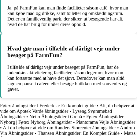
Ja, på FarmFun kan man finde faciliteter såsom café, hvor man
kan købe mad og drikke, samt toiletter og omklædningsrum.
Det er en familievenlig park, der sikrer, at besøgende har alt,
hvad de har brug for under deres ophold.
Hvad gør man i tilfælde af dårligt vejr under
besøget på FarmFun?
I tilfælde af dårligt vejr under besøget på FarmFun, har de
indendørs aktiviteter og faciliteter, såsom legerum, hvor man
kan fortsætte med at have det sjovt. Derudover kan man altid
tage en pause i caféen eller besøge butikken med souvenirs og
gaver.
Føtex åbningstider i Fredericia: En komplet guide
•
Alt, du behøver at
vide om Apotek Varde åbningstider
•
Lyseng Svømmebad
Åbningstider
•
Netto Åbningstider i Grenå
•
Føtex Åbningstider
Nyborg | Føtex Nyborg Åbningstider
•
Plantorama Vejle Åbningstider
•
Alt du behøver at vide om Randers Storcenter åbningstider
•
Andrup
Vin Åbningstider
•
Thansen Åbningstider: En Komplet Guide
•
Matas