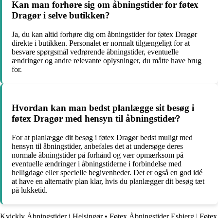
Kan man forhøre sig om åbningstider for føtex
Dragør i selve butikken?
Ja, du kan altid forhøre dig om åbningstider for føtex Dragør
direkte i butikken. Personalet er normalt tilgængeligt for at
besvare spørgsmål vedrørende åbningstider, eventuelle
ændringer og andre relevante oplysninger, du måtte have brug
for.
Hvordan kan man bedst planlægge sit besøg i
føtex Dragør med hensyn til åbningstider?
For at planlægge dit besøg i føtex Dragør bedst muligt med
hensyn til åbningstider, anbefales det at undersøge deres
normale åbningstider på forhånd og vær opmærksom på
eventuelle ændringer i åbningstiderne i forbindelse med
helligdage eller specielle begivenheder. Det er også en god idé
at have en alternativ plan klar, hvis du planlægger dit besøg tæt
på lukketid.
Kvickly Åbningstider i Helsingør
•
Føtex Åbningstider Esbjerg | Føtex