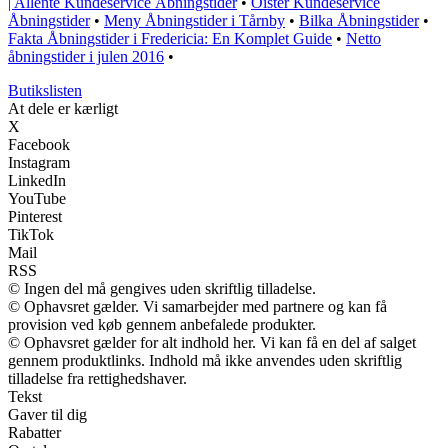
| Allente Kundeservice Åbningstider
•
Oister Kundeservice
Åbningstider
•
Meny Åbningstider i Tårnby
•
Bilka Åbningstider
•
Fakta Åbningstider i Fredericia: En Komplet Guide
•
Netto
åbningstider i julen 2016
•
Butikslisten
At dele er kærligt
X
Facebook
Instagram
LinkedIn
YouTube
Pinterest
TikTok
Mail
RSS
© Ingen del må gengives uden skriftlig tilladelse.
© Ophavsret gælder. Vi samarbejder med partnere og kan få
provision ved køb gennem anbefalede produkter.
© Ophavsret gælder for alt indhold her. Vi kan få en del af salget
gennem produktlinks. Indhold må ikke anvendes uden skriftlig
tilladelse fra rettighedshaver.
Tekst
Gaver til dig
Rabatter