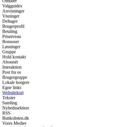
Omtaler
Valgguides
Anvisninger
Visninger
Deltager
Brugerprofil
Betaling
Prisniveau
Bonusser
Løsninger
Gruppe
Hold kontakt
Abonnér
Interaktion
Post fra os
Brugergruppe
Lokale borgere
Egne links
Websitekort
Tekster
Samling
Nyhedssektion
RSS
Butikslisten.dk
Vores Medier