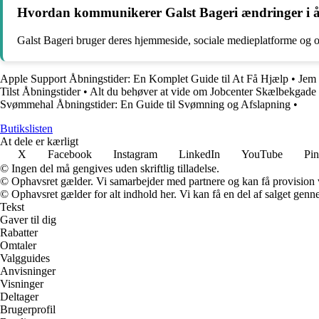
Hvordan kommunikerer Galst Bageri ændringer i åb
Galst Bageri bruger deres hjemmeside, sociale medieplatforme og op
Apple Support Åbningstider: En Komplet Guide til At Få Hjælp
•
Jem 
Tilst Åbningstider
•
Alt du behøver at vide om Jobcenter Skælbekgade 
Svømmehal Åbningstider: En Guide til Svømning og Afslapning
•
Butikslisten
At dele er kærligt
X
Facebook
Instagram
LinkedIn
YouTube
Pin
© Ingen del må gengives uden skriftlig tilladelse.
© Ophavsret gælder. Vi samarbejder med partnere og kan få provision
© Ophavsret gælder for alt indhold her. Vi kan få en del af salget genne
Tekst
Gaver til dig
Rabatter
Omtaler
Valgguides
Anvisninger
Visninger
Deltager
Brugerprofil