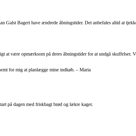
kan Galst Bageri have ændrede åbningstider. Det anbefales altid at tjekk
gtigt at være opmærksom på deres åbningstider for at undgå skuffelser. Ve
 nemt for mig at planlægge mine indkøb. – Maria
start på dagen med friskbagt brød og lækre kager.