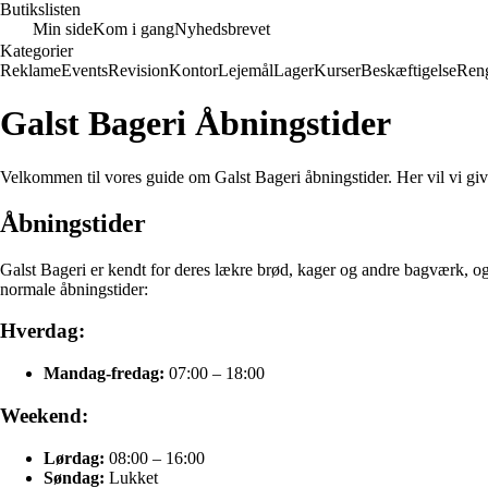
Butikslisten
Min side
Kom i gang
Nyhedsbrevet
Kategorier
Reklame
Events
Revision
Kontor
Lejemål
Lager
Kurser
Beskæftigelse
Ren
Galst Bageri Åbningstider
Velkommen til vores guide om Galst Bageri åbningstider. Her vil vi gi
Åbningstider
Galst Bageri er kendt for deres lækre brød, kager og andre bagværk, og de
normale åbningstider:
Hverdag:
Mandag-fredag:
07:00 – 18:00
Weekend:
Lørdag:
08:00 – 16:00
Søndag:
Lukket