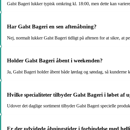
Galst Bageri lukker typisk omkring kl. 18:00, men dette kan variere
Har Galst Bageri en sen aftenåbning?
Nej, normalt lukker Galst Bageri tidligt på aftenen for at sikre, at p
Holder Galst Bageri åbent i weekenden?
Ja, Galst Bageri holder åbent både lørdag og søndag, så kunderne
Hvilke specialiteter tilbyder Galst Bageri i løbet af 
Udover det daglige sortiment tilbyder Galst Bageri specielle prod
Er der udvidede åbningstider i forbindelse med hel