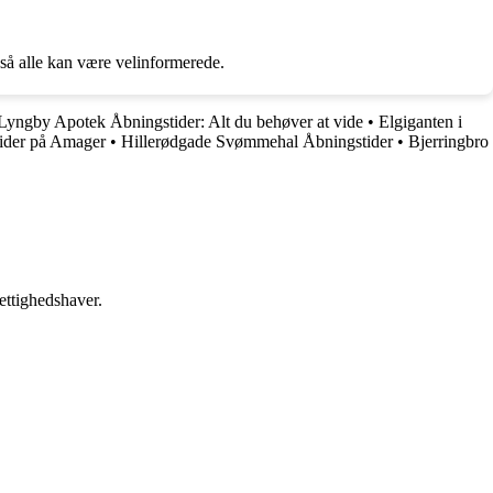
 så alle kan være velinformerede.
Lyngby Apotek Åbningstider: Alt du behøver at vide
•
Elgiganten i
ider på Amager
•
Hillerødgade Svømmehal Åbningstider
•
Bjerringbro
ettighedshaver.