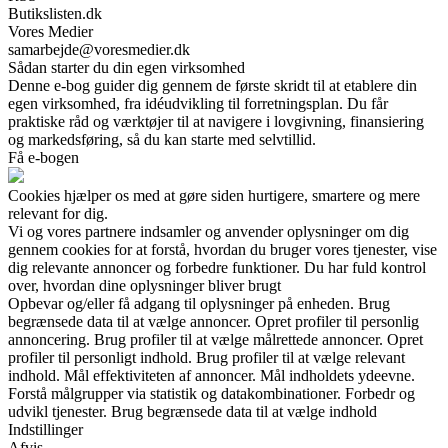
Butikslisten.dk
Vores Medier
samarbejde@voresmedier.dk
Sådan starter du din egen virksomhed
Denne e-bog guider dig gennem de første skridt til at etablere din
egen virksomhed, fra idéudvikling til forretningsplan. Du får
praktiske råd og værktøjer til at navigere i lovgivning, finansiering
og markedsføring, så du kan starte med selvtillid.
Få e-bogen
Cookies hjælper os med at gøre siden hurtigere, smartere og mere
relevant for dig.
Vi og vores partnere indsamler og anvender oplysninger om dig
gennem cookies for at forstå, hvordan du bruger vores tjenester, vise
dig relevante annoncer og forbedre funktioner. Du har fuld kontrol
over, hvordan dine oplysninger bliver brugt
Opbevar og/eller få adgang til oplysninger på enheden. Brug
begrænsede data til at vælge annoncer. Opret profiler til personlig
annoncering. Brug profiler til at vælge målrettede annoncer. Opret
profiler til personligt indhold. Brug profiler til at vælge relevant
indhold. Mål effektiviteten af annoncer. Mål indholdets ydeevne.
Forstå målgrupper via statistik og datakombinationer. Forbedr og
udvikl tjenester. Brug begrænsede data til at vælge indhold
Indstillinger
Afvis