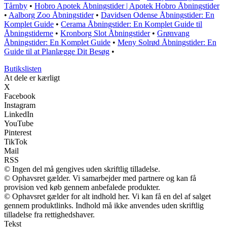
Tårnby
•
Hobro Apotek Åbningstider | Apotek Hobro Åbningstider
•
Aalborg Zoo Åbningstider
•
Davidsen Odense Åbningstider: En
Komplet Guide
•
Cerama Åbningstider: En Komplet Guide til
Åbningstiderne
•
Kronborg Slot Åbningstider
•
Grønvang
Åbningstider: En Komplet Guide
•
Meny Solrød Åbningstider: En
Guide til at Planlægge Dit Besøg
•
Butikslisten
At dele er kærligt
X
Facebook
Instagram
LinkedIn
YouTube
Pinterest
TikTok
Mail
RSS
© Ingen del må gengives uden skriftlig tilladelse.
© Ophavsret gælder. Vi samarbejder med partnere og kan få
provision ved køb gennem anbefalede produkter.
© Ophavsret gælder for alt indhold her. Vi kan få en del af salget
gennem produktlinks. Indhold må ikke anvendes uden skriftlig
tilladelse fra rettighedshaver.
Tekst