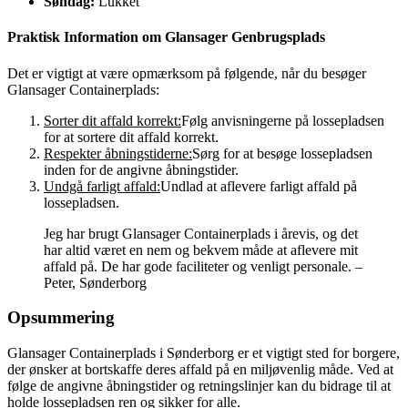
Søndag:
Lukket
Praktisk Information om Glansager Genbrugsplads
Det er vigtigt at være opmærksom på følgende, når du besøger
Glansager Containerplads:
Sorter dit affald korrekt:
Følg anvisningerne på lossepladsen
for at sortere dit affald korrekt.
Respekter åbningstiderne:
Sørg for at besøge lossepladsen
inden for de angivne åbningstider.
Undgå farligt affald:
Undlad at aflevere farligt affald på
lossepladsen.
Jeg har brugt Glansager Containerplads i årevis, og det
har altid været en nem og bekvem måde at aflevere mit
affald på. De har gode faciliteter og venligt personale. –
Peter, Sønderborg
Opsummering
Glansager Containerplads i Sønderborg er et vigtigt sted for borgere,
der ønsker at bortskaffe deres affald på en miljøvenlig måde. Ved at
følge de angivne åbningstider og retningslinjer kan du bidrage til at
holde lossepladsen ren og sikker for alle.