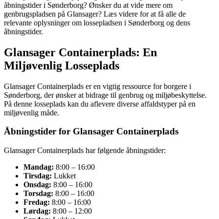
åbningstider i Sønderborg? Ønsker du at vide mere om
genbrugspladsen på Glansager? Læs videre for at få alle de
relevante oplysninger om lossepladsen i Sønderborg og dens
åbningstider.
Glansager Containerplads: En
Miljøvenlig Losseplads
Glansager Containerplads er en vigtig ressource for borgere i
Sønderborg, der ønsker at bidrage til genbrug og miljøbeskyttelse.
På denne losseplads kan du aflevere diverse affaldstyper på en
miljøvenlig måde.
Åbningstider for Glansager Containerplads
Glansager Containerplads har følgende åbningstider:
Mandag:
8:00 – 16:00
Tirsdag:
Lukket
Onsdag:
8:00 – 16:00
Torsdag:
8:00 – 16:00
Fredag:
8:00 – 16:00
Lørdag:
8:00 – 12:00