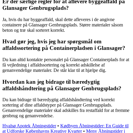
Er der særlige regler for at aflevere byggeaffald på
Glansager Genbrugsplads?
Ja, hvis du har byggeaffald, skal dette afleveres i de angivne
containere på Glansager Genbrugsplads. Større materialer såsom
beton og træ skal sorteret korrekt.
Hvad gør jeg, hvis jeg har spørgsmål om
affaldssortering på Containerpladsen i Glansager?
Du kan altid kontakte personalet på Glansager Containerplads for at
få vejledning i affaldssortering og korrekt adskillelse af
genanvendelige materialer. De står klar til at hjælpe dig.
Hvordan kan jeg bidrage til bæredygtig
affaldshåndtering på Glansager Genbrugsplads?
Du kan bidrage til bæredygtig affaldshåndtering ved korrekt
sortering af dine affaldstyper på Glansager Genbrugsplads.
Genanvendelige materialer skal adskilles fra restaffald for at fremme
genbrug og genanvendelse.
Hvalsø Apotek Åbningstider
•
Kødbyen Åbningstider: En Guide til
at Udforske Københavns Kreative Kvarter
•
Meny Åbningstider i