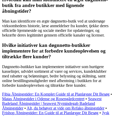
butik fra andre butikker med lignende
åbningstider?
Man kan identificere en ægte døgnnetto-butik ved at undersøge
virksomhedens historie, læse anmeldelser fra kunder, tjekke deres
officielle hjemmeside og sociale medier for opdateringer, og
bekræfte deres legitimitet gennem officielle kanaler og licenser.
Hvilke initiativer kan døgnnetto-butikker
implementere for at forbedre kundeoplevelsen og
tiltrække flere kunder?
Døgnnetto-butikker kan implementere initiativer som hurtigere
kasselinjer, udvidet sortiment af varer og services, kundeklubber
med rabatter og belønninger, bedre belysning og skiltning, samt
online bestillingsmuligheder med afhentning i butikken for at
forbedre kundeoplevelsen og tiltrække flere kunder.
Fibia Åbningstider: En Komplet Guide til at Planlægge Dit Besøg
•
Matas Åbningstider i Odense og Rosengårdcentret
•
Seawest
Badeland Åbningstider | Seawest Nymindegab Badeland
Åbningstider
•
Alt, du behøver at vide om Refako åbningstider
•
Frishop Åbningstider: En Guide til at Planlægge Dit Besøg
•
Jysk