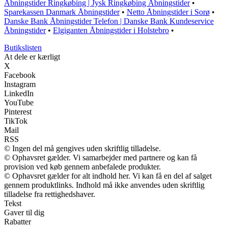
Åbningstider Ringkøbing | Jysk Ringkøbing Åbningstider
•
Sparekassen Danmark Åbningstider
•
Netto Åbningstider i Sorø
•
Danske Bank Åbningstider Telefon | Danske Bank Kundeservice
Åbningstider
•
Elgiganten Åbningstider i Holstebro
•
Butikslisten
At dele er kærligt
X
Facebook
Instagram
LinkedIn
YouTube
Pinterest
TikTok
Mail
RSS
© Ingen del må gengives uden skriftlig tilladelse.
© Ophavsret gælder. Vi samarbejder med partnere og kan få
provision ved køb gennem anbefalede produkter.
© Ophavsret gælder for alt indhold her. Vi kan få en del af salget
gennem produktlinks. Indhold må ikke anvendes uden skriftlig
tilladelse fra rettighedshaver.
Tekst
Gaver til dig
Rabatter