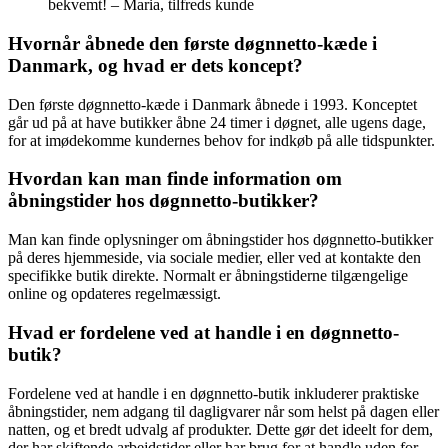
bekvemt! – Maria, tilfreds kunde
Hvornår åbnede den første døgnnetto-kæde i
Danmark, og hvad er dets koncept?
Den første døgnnetto-kæde i Danmark åbnede i 1993. Konceptet
går ud på at have butikker åbne 24 timer i døgnet, alle ugens dage,
for at imødekomme kundernes behov for indkøb på alle tidspunkter.
Hvordan kan man finde information om
åbningstider hos døgnnetto-butikker?
Man kan finde oplysninger om åbningstider hos døgnnetto-butikker
på deres hjemmeside, via sociale medier, eller ved at kontakte den
specifikke butik direkte. Normalt er åbningstiderne tilgængelige
online og opdateres regelmæssigt.
Hvad er fordelene ved at handle i en døgnnetto-
butik?
Fordelene ved at handle i en døgnnetto-butik inkluderer praktiske
åbningstider, nem adgang til dagligvarer når som helst på dagen eller
natten, og et bredt udvalg af produkter. Dette gør det ideelt for dem,
der har skiftende arbejdstider eller har brug for at handle uden for