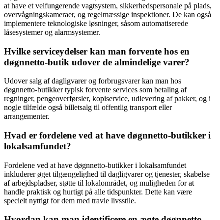
at have et velfungerende vagtsystem, sikkerhedspersonale på plads,
overvågningskameraer, og regelmæssige inspektioner. De kan også
implementere teknologiske løsninger, såsom automatiserede
låsesystemer og alarmsystemer.
Hvilke serviceydelser kan man forvente hos en
døgnnetto-butik udover de almindelige varer?
Udover salg af dagligvarer og forbrugsvarer kan man hos
døgnnetto-butikker typisk forvente services som betaling af
regninger, pengeoverførsler, kopiservice, udlevering af pakker, og i
nogle tilfælde også billetsalg til offentlig transport eller
arrangementer.
Hvad er fordelene ved at have døgnnetto-butikker i
lokalsamfundet?
Fordelene ved at have døgnnetto-butikker i lokalsamfundet
inkluderer øget tilgængelighed til dagligvarer og tjenester, skabelse
af arbejdspladser, støtte til lokalområdet, og muligheden for at
handle praktisk og hurtigt på alle tidspunkter. Dette kan være
specielt nyttigt for dem med travle livsstile.
Hvordan kan man identificere en ægte døgnnetto-