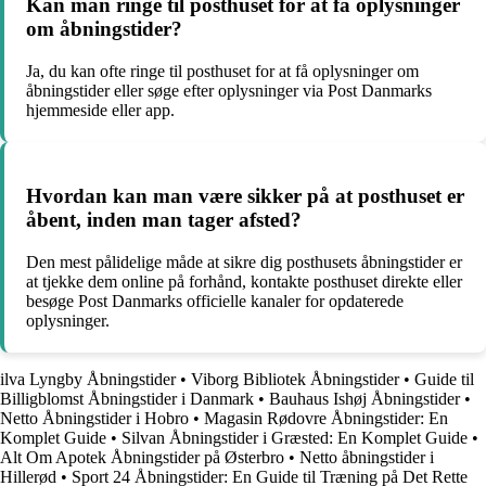
Kan man ringe til posthuset for at få oplysninger
om åbningstider?
Ja, du kan ofte ringe til posthuset for at få oplysninger om
åbningstider eller søge efter oplysninger via Post Danmarks
hjemmeside eller app.
Hvordan kan man være sikker på at posthuset er
åbent, inden man tager afsted?
Den mest pålidelige måde at sikre dig posthusets åbningstider er
at tjekke dem online på forhånd, kontakte posthuset direkte eller
besøge Post Danmarks officielle kanaler for opdaterede
oplysninger.
ilva Lyngby Åbningstider
•
Viborg Bibliotek Åbningstider
•
Guide til
Billigblomst Åbningstider i Danmark
•
Bauhaus Ishøj Åbningstider
•
Netto Åbningstider i Hobro
•
Magasin Rødovre Åbningstider: En
Komplet Guide
•
Silvan Åbningstider i Græsted: En Komplet Guide
•
Alt Om Apotek Åbningstider på Østerbro
•
Netto åbningstider i
Hillerød
•
Sport 24 Åbningstider: En Guide til Træning på Det Rette