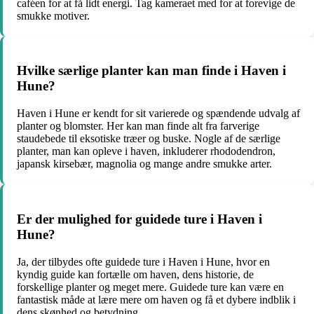
caféen for at få lidt energi. Tag kameraet med for at forevige de
smukke motiver.
Hvilke særlige planter kan man finde i Haven i
Hune?
Haven i Hune er kendt for sit varierede og spændende udvalg af
planter og blomster. Her kan man finde alt fra farverige
staudebede til eksotiske træer og buske. Nogle af de særlige
planter, man kan opleve i haven, inkluderer rhododendron,
japansk kirsebær, magnolia og mange andre smukke arter.
Er der mulighed for guidede ture i Haven i
Hune?
Ja, der tilbydes ofte guidede ture i Haven i Hune, hvor en
kyndig guide kan fortælle om haven, dens historie, de
forskellige planter og meget mere. Guidede ture kan være en
fantastisk måde at lære mere om haven og få et dybere indblik i
dens skønhed og betydning.