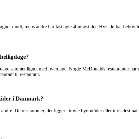
gnet rundt, mens andre har fastlagte åbningstider. Hvis du har behov f
 helligdage?
ligdage sammenlignet med hverdage. Nogle McDonalds restauranter har 
urant til restaurant.
tider i Danmark?
ndre. De restauranter, der ligger i travle byområder eller turistdestina