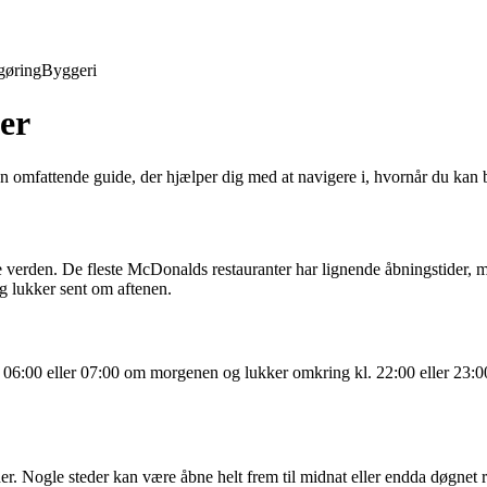
gøring
Byggeri
er
 omfattende guide, der hjælper dig med at navigere i, hvornår du kan 
 verden. De fleste McDonalds restauranter har lignende åbningstider, m
g lukker sent om aftenen.
 06:00 eller 07:00 om morgenen og lukker omkring kl. 22:00 eller 23:00
Nogle steder kan være åbne helt frem til midnat eller endda døgnet rund