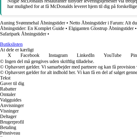
Nogle McDonalds restauranter tilbyder leveringstjenester via tredje
har mulighed for at få McDonalds leveret hjem til dig på forskellige
Auning Svømmehal Åbningstider
•
Netto Åbningstider i Farum: Alt d
Åbningstider: En Komplet Guide
•
Elgiganten Glostrup Åbningstider
Safaripark Åbningstider
•
Butikslisten
At dele er kærligt
X
Facebook
Instagram
LinkedIn
YouTube
Pin
© Ingen del må gengives uden skriftlig tilladelse.
© Ophavsret gælder. Vi samarbejder med partnere og kan få provision
© Ophavsret gælder for alt indhold her. Vi kan få en del af salget genne
Tekst
Gaver til dig
Rabatter
Omtaler
Valgguides
Anvisninger
Visninger
Deltager
Brugerprofil
Betaling
Prisniveau