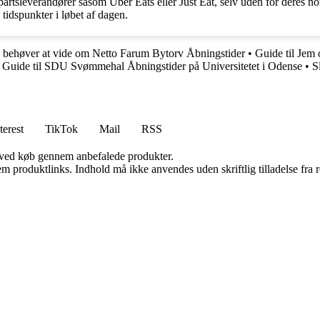
partsleverandører såsom Uber Eats eller Just Eat, selv uden for deres no
 tidspunkter i løbet af dagen.
u behøver at vide om Netto Farum Bytorv Åbningstider
•
Guide til Jem
•
Guide til SDU Svømmehal Åbningstider på Universitetet i Odense
•
S
terest
TikTok
Mail
RSS
 ved køb gennem anbefalede produkter.
m produktlinks. Indhold må ikke anvendes uden skriftlig tilladelse fra r