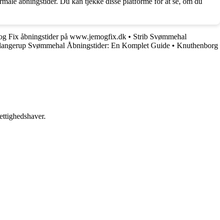
rmale åbningstider. Du kan tjekke disse platforme for at se, om du
 og Fix åbningstider på www.jemogfix.dk
•
Strib Svømmehal
langerup Svømmehal Åbningstider: En Komplet Guide
•
Knuthenborg
ettighedshaver.