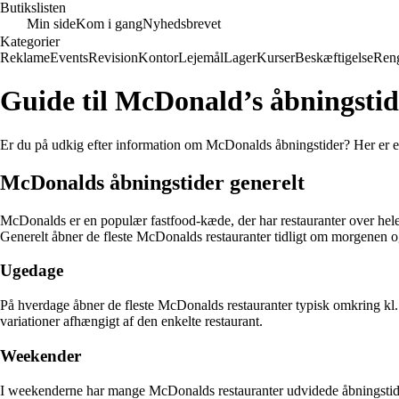
Butikslisten
Min side
Kom i gang
Nyhedsbrevet
Kategorier
Reklame
Events
Revision
Kontor
Lejemål
Lager
Kurser
Beskæftigelse
Ren
Guide til McDonald’s åbningstid
Er du på udkig efter information om McDonalds åbningstider? Her er en
McDonalds åbningstider generelt
McDonalds er en populær fastfood-kæde, der har restauranter over hele
Generelt åbner de fleste McDonalds restauranter tidligt om morgenen o
Ugedage
På hverdage åbner de fleste McDonalds restauranter typisk omkring kl.
variationer afhængigt af den enkelte restaurant.
Weekender
I weekenderne har mange McDonalds restauranter udvidede åbningstider. 