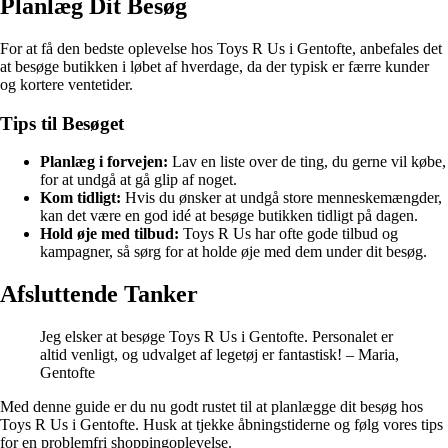
Planlæg Dit Besøg
For at få den bedste oplevelse hos Toys R Us i Gentofte, anbefales det
at besøge butikken i løbet af hverdage, da der typisk er færre kunder
og kortere ventetider.
Tips til Besøget
Planlæg i forvejen:
Lav en liste over de ting, du gerne vil købe,
for at undgå at gå glip af noget.
Kom tidligt:
Hvis du ønsker at undgå store menneskemængder,
kan det være en god idé at besøge butikken tidligt på dagen.
Hold øje med tilbud:
Toys R Us har ofte gode tilbud og
kampagner, så sørg for at holde øje med dem under dit besøg.
Afsluttende Tanker
Jeg elsker at besøge Toys R Us i Gentofte. Personalet er
altid venligt, og udvalget af legetøj er fantastisk! – Maria,
Gentofte
Med denne guide er du nu godt rustet til at planlægge dit besøg hos
Toys R Us i Gentofte. Husk at tjekke åbningstiderne og følg vores tips
for en problemfri shoppingoplevelse.