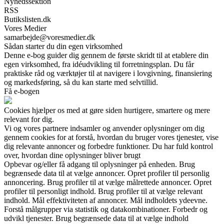
Nyhedssektion
RSS
Butikslisten.dk
Vores Medier
samarbejde@voresmedier.dk
Sådan starter du din egen virksomhed
Denne e-bog guider dig gennem de første skridt til at etablere din
egen virksomhed, fra idéudvikling til forretningsplan. Du får
praktiske råd og værktøjer til at navigere i lovgivning, finansiering
og markedsføring, så du kan starte med selvtillid.
Få e-bogen
Cookies hjælper os med at gøre siden hurtigere, smartere og mere
relevant for dig.
Vi og vores partnere indsamler og anvender oplysninger om dig
gennem cookies for at forstå, hvordan du bruger vores tjenester, vise
dig relevante annoncer og forbedre funktioner. Du har fuld kontrol
over, hvordan dine oplysninger bliver brugt
Opbevar og/eller få adgang til oplysninger på enheden. Brug
begrænsede data til at vælge annoncer. Opret profiler til personlig
annoncering. Brug profiler til at vælge målrettede annoncer. Opret
profiler til personligt indhold. Brug profiler til at vælge relevant
indhold. Mål effektiviteten af annoncer. Mål indholdets ydeevne.
Forstå målgrupper via statistik og datakombinationer. Forbedr og
udvikl tjenester. Brug begrænsede data til at vælge indhold