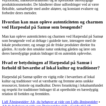
vejrforhold, markedsvariationer og at opretholde bæredygtige
produktionsmetoder. De håndterer disse udfordringer ved at være
fleksible, samarbejde med andre aktører, og konstant evaluere og
forbedre deres metoder.
Hvordan kan man opleve autenticiteten og charmen
ved Harpesdal på Samsø som besøgende?
Man kan opleve autenticiteten og charmen ved Harpesdal på Samsø
som besøgende ved at deltage i guidede ture, interagere med de
lokale producenter, og smage på de friske produkter direkte fra
gården. At nyde den smukke natur omkring gården og lære om
deres bæredygtige praksis bidrager til en autentisk oplevelse.
Hvad er betydningen af Harpesdal på Samsø i
forhold til bevarelse af lokal kultur og traditioner?
Harpesdal på Samsø spiller en vigtig rolle i bevarelsen af lokal
kultur og traditioner ved at værdsætte og fremme øens unikke
ressourcer, historie og madkultur. Deres forankring i lokalsamfundet
og respekt for traditioner bidrager til at opretholde en bæredygtig
relation til fortiden og fremtiden.
Lidl Åbningstider: Alt, du behøver at vide om Lidls åbningstider
•