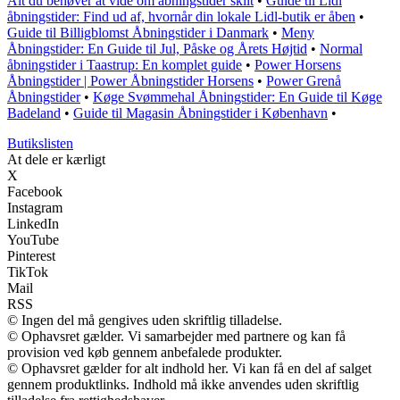
Alt du behøver at vide om åbningstider skilt
•
Guide til Lidl
åbningstider: Find ud af, hvornår din lokale Lidl-butik er åben
•
Guide til Billigblomst Åbningstider i Danmark
•
Meny
Åbningstider: En Guide til Jul, Påske og Årets Højtid
•
Normal
åbningstider i Taastrup: En komplet guide
•
Power Horsens
Åbningstider | Power Åbningstider Horsens
•
Power Grenå
Åbningstider
•
Køge Svømmehal Åbningstider: En Guide til Køge
Badeland
•
Guide til Magasin Åbningstider i København
•
Butikslisten
At dele er kærligt
X
Facebook
Instagram
LinkedIn
YouTube
Pinterest
TikTok
Mail
RSS
© Ingen del må gengives uden skriftlig tilladelse.
© Ophavsret gælder. Vi samarbejder med partnere og kan få
provision ved køb gennem anbefalede produkter.
© Ophavsret gælder for alt indhold her. Vi kan få en del af salget
gennem produktlinks. Indhold må ikke anvendes uden skriftlig