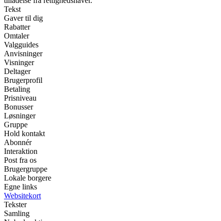
tilladelse fra rettighedshaver.
Tekst
Gaver til dig
Rabatter
Omtaler
Valgguides
Anvisninger
Visninger
Deltager
Brugerprofil
Betaling
Prisniveau
Bonusser
Løsninger
Gruppe
Hold kontakt
Abonnér
Interaktion
Post fra os
Brugergruppe
Lokale borgere
Egne links
Websitekort
Tekster
Samling