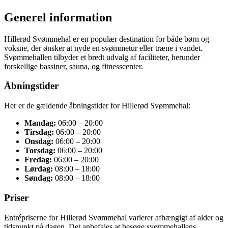
Generel information
Hillerød Svømmehal er en populær destination for både børn og
voksne, der ønsker at nyde en svømmetur eller træne i vandet.
Svømmehallen tilbyder et bredt udvalg af faciliteter, herunder
forskellige bassiner, sauna, og fitnesscenter.
Åbningstider
Her er de gældende åbningstider for Hillerød Svømmehal:
Mandag:
06:00 – 20:00
Tirsdag:
06:00 – 20:00
Onsdag:
06:00 – 20:00
Torsdag:
06:00 – 20:00
Fredag:
06:00 – 20:00
Lørdag:
08:00 – 18:00
Søndag:
08:00 – 18:00
Priser
Entrépriserne for Hillerød Svømmehal varierer afhængigt af alder og
tidspunkt på dagen. Det anbefales at besøge svømmehallens