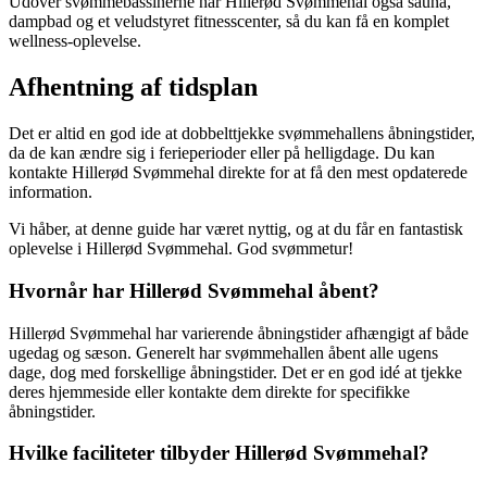
Udover svømmebassinerne har Hillerød Svømmehal også sauna,
dampbad og et veludstyret fitnesscenter, så du kan få en komplet
wellness-oplevelse.
Afhentning af tidsplan
Det er altid en god ide at dobbelttjekke svømmehallens åbningstider,
da de kan ændre sig i ferieperioder eller på helligdage. Du kan
kontakte Hillerød Svømmehal direkte for at få den mest opdaterede
information.
Vi håber, at denne guide har været nyttig, og at du får en fantastisk
oplevelse i Hillerød Svømmehal. God svømmetur!
Hvornår har Hillerød Svømmehal åbent?
Hillerød Svømmehal har varierende åbningstider afhængigt af både
ugedag og sæson. Generelt har svømmehallen åbent alle ugens
dage, dog med forskellige åbningstider. Det er en god idé at tjekke
deres hjemmeside eller kontakte dem direkte for specifikke
åbningstider.
Hvilke faciliteter tilbyder Hillerød Svømmehal?