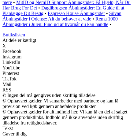
mere
•
MitID og NemID Support Åbningstider: Få Hjælp, Når Du
Har Brug For Det
•
Daglibrugsen Åbningstider: En Guide til at
Planlægge Dit Besøg
•
Espresso House Åbningstider
•
Silvan
Åbningstider i Odense: Alt du behøver at vide
•
Rema 1000
Åbningstider i Julen: Find ud af hvornår du kan handle
•
Butikslisten
At dele er kærligt
X
Facebook
Instagram
LinkedIn
YouTube
Pinterest
TikTok
Mail
RSS
© Ingen del må gengives uden skriftlig tilladelse.
© Ophavsret gælder. Vi samarbejder med partnere og kan få
provision ved køb gennem anbefalede produkter.
© Ophavsret gælder for alt indhold her. Vi kan få en del af salget
gennem produktlinks. Indhold må ikke anvendes uden skriftlig
tilladelse fra rettighedshaver.
Tekst
Gaver til dig