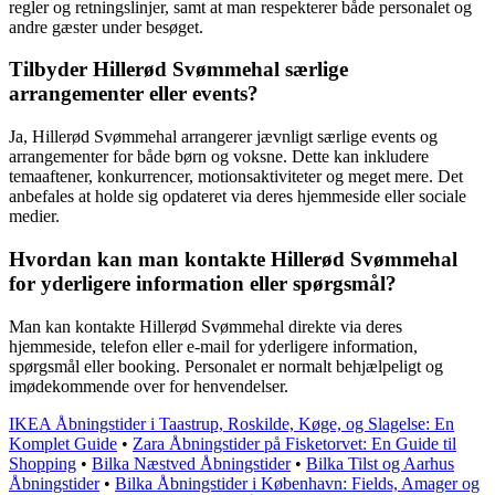
regler og retningslinjer, samt at man respekterer både personalet og
andre gæster under besøget.
Tilbyder Hillerød Svømmehal særlige
arrangementer eller events?
Ja, Hillerød Svømmehal arrangerer jævnligt særlige events og
arrangementer for både børn og voksne. Dette kan inkludere
temaaftener, konkurrencer, motionsaktiviteter og meget mere. Det
anbefales at holde sig opdateret via deres hjemmeside eller sociale
medier.
Hvordan kan man kontakte Hillerød Svømmehal
for yderligere information eller spørgsmål?
Man kan kontakte Hillerød Svømmehal direkte via deres
hjemmeside, telefon eller e-mail for yderligere information,
spørgsmål eller booking. Personalet er normalt behjælpeligt og
imødekommende over for henvendelser.
IKEA Åbningstider i Taastrup, Roskilde, Køge, og Slagelse: En
Komplet Guide
•
Zara Åbningstider på Fisketorvet: En Guide til
Shopping
•
Bilka Næstved Åbningstider
•
Bilka Tilst og Aarhus
Åbningstider
•
Bilka Åbningstider i København: Fields, Amager og