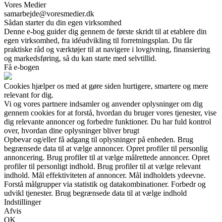
Vores Medier
samarbejde@voresmedier.dk
Sådan starter du din egen virksomhed
Denne e-bog guider dig gennem de første skridt til at etablere din
egen virksomhed, fra idéudvikling til forretningsplan. Du får
praktiske råd og værktøjer til at navigere i lovgivning, finansiering
og markedsføring, så du kan starte med selvtillid.
Få e-bogen
Cookies hjælper os med at gøre siden hurtigere, smartere og mere
relevant for dig.
Vi og vores partnere indsamler og anvender oplysninger om dig
gennem cookies for at forstå, hvordan du bruger vores tjenester, vise
dig relevante annoncer og forbedre funktioner. Du har fuld kontrol
over, hvordan dine oplysninger bliver brugt
Opbevar og/eller få adgang til oplysninger på enheden. Brug
begrænsede data til at vælge annoncer. Opret profiler til personlig
annoncering. Brug profiler til at vælge målrettede annoncer. Opret
profiler til personligt indhold. Brug profiler til at vælge relevant
indhold. Mål effektiviteten af annoncer. Mål indholdets ydeevne.
Forstå målgrupper via statistik og datakombinationer. Forbedr og
udvikl tjenester. Brug begrænsede data til at vælge indhold
Indstillinger
Afvis
OK