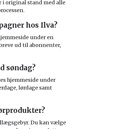
r i original stand med alle
processen.
pagner hos Ilva?
 hjemmeside under en
breve ud til abonnenter,
nd søndag?
eres hjemmeside under
erdage, lørdage samt
iørprodukter?
tillægsgebyr. Du kan vælge