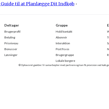
n Guide til at Planlægge Dit Indkøb
•
Deltager
Gruppe
E
Brugerprofil
Hold kontakt
W
Betaling
Abonnér
T
Prisniveau
Interaktion
S
Bonusser
Post fra os
N
Løsninger
Brugergruppe
R
Lokale borgere
© Ophavsret gælder. Vi samarbejder med partnere og kan få provision ved køb 