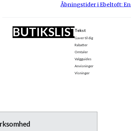
Åbningstider i Ebeltoft: E
BUTIKSLISTEN
Tekst
Gaver til dig
Rabatter
Omtaler
Valgguides
Anvisninger
Visninger
virksomhed