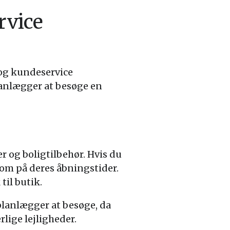
rvice
og kundeservice
planlægger at besøge en
r og boligtilbehør. Hvis du
om på deres åbningstider.
til butik.
 planlægger at besøge, da
lige lejligheder.