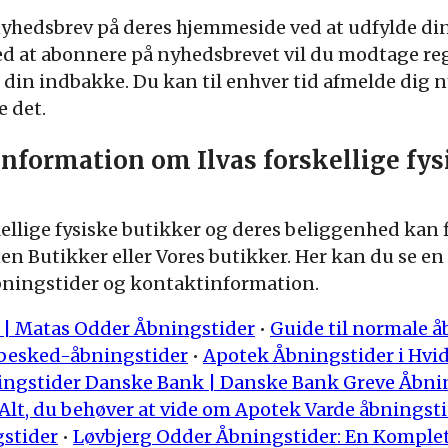
nyhedsbrev på deres hjemmeside ved at udfylde din
Ved at abonnere på nyhedsbrevet vil du modtage r
i din indbakke. Du kan til enhver tid afmelde dig 
 det.
information om Ilvas forskellige fy
ellige fysiske butikker og deres beliggenhed kan 
 Butikker eller Vores butikker. Her kan du se en o
åbningstider og kontaktinformation.
 | Matas Odder Åbningstider
•
Guide til normale å
m besked-åbningstider
•
Apotek Åbningstider i Hvi
ngstider Danske Bank | Danske Bank Greve Åbni
Alt, du behøver at vide om Apotek Varde åbningst
gstider
•
Løvbjerg Odder Åbningstider: En Komple