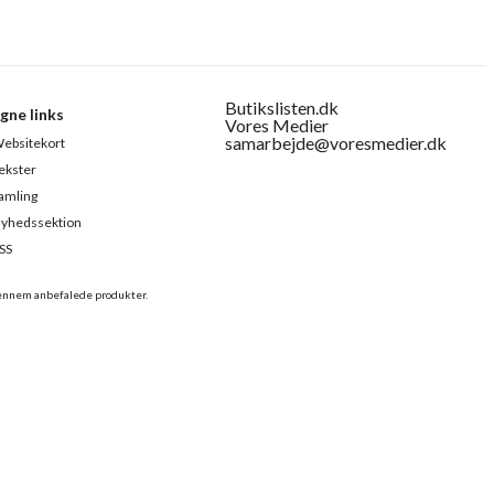
Butikslisten.dk
gne links
Vores Medier
samarbejde@voresmedier.dk
ebsitekort
ekster
amling
yhedssektion
SS
gennem anbefalede produkter.