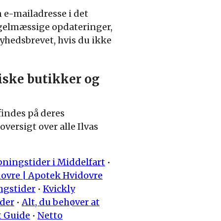
 e-mailadresse i det
egelmæssige opdateringer,
nyhedsbrevet, hvis du ikke
siske butikker og
findes på deres
versigt over alle Ilvas
bningstider i Middelfart
•
dovre | Apotek Hvidovre
ngstider
•
Kvickly
ider
•
Alt, du behøver at
t Guide
•
Netto