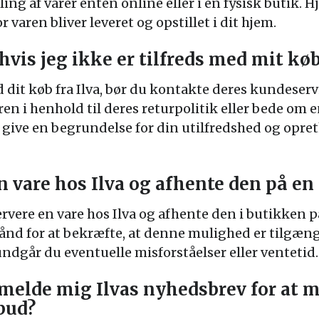
ing af varer enten online eller i en fysisk butik.
varen bliver leveret og opstillet i dit hjem.
hvis jeg ikke er tilfreds med mit køb
d dit køb fra Ilva, bør du kontakte deres kundeserv
en i henhold til deres returpolitik eller bede om 
 at give en begrundelse for din utilfredshed og opr
n vare hos Ilva og afhente den på en
eservere en vare hos Ilva og afhente den i butikken
nd for at bekræfte, at denne mulighed er tilgængeli
dgår du eventuelle misforståelser eller ventetid.
lmelde mig Ilvas nyhedsbrev for at 
bud?