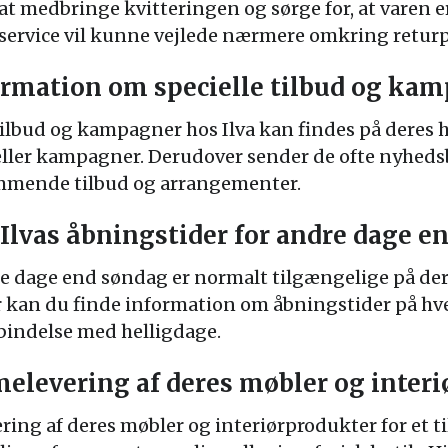
t at medbringe kvitteringen og sørge for, at varen e
service vil kunne vejlede nærmere omkring retur
formation om specielle tilbud og kam
tilbud og kampagner hos Ilva kan findes på deres
 eller kampagner. Derudover sender de ofte nyheds
mmende tilbud og arrangementer.
 Ilvas åbningstider for andre dage e
dre dage end søndag er normalt tilgængelige på d
r kan du finde information om åbningstider på hv
bindelse med helligdage.
melevering af deres møbler og inter
ering af deres møbler og interiørprodukter for et 