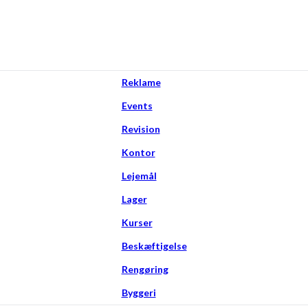
Reklame
Events
Revision
Kontor
Lejemål
Lager
Kurser
Beskæftigelse
Rengøring
Byggeri