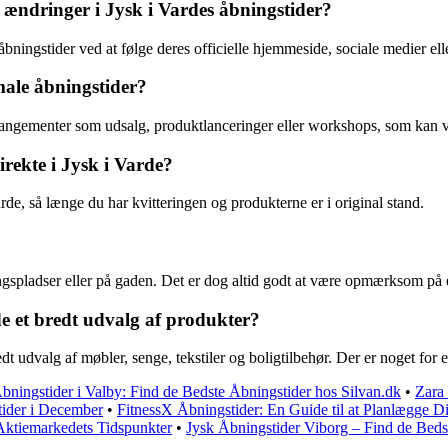
ændringer i Jysk i Vardes åbningstider?
ningstider ved at følge deres officielle hjemmeside, sociale medier ell
ale åbningstider?
rrangementer som udsalg, produktlanceringer eller workshops, som kan 
rekte i Jysk i Varde?
arde, så længe du har kvitteringen og produkterne er i original stand.
ngspladser eller på gaden. Det er dog altid godt at være opmærksom på e
de et bredt udvalg af produkter?
edt udvalg af møbler, senge, tekstiler og boligtilbehør. Der er noget for
bningstider i Valby: Find de Bedste Åbningstider hos Silvan.dk
•
Zara 
tider i December
•
FitnessX Åbningstider: En Guide til at Planlægge 
Aktiemarkedets Tidspunkter
•
Jysk Åbningstider Viborg – Find de Beds