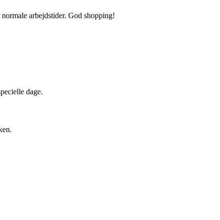
or normale arbejdstider. God shopping!
pecielle dage.
ken.