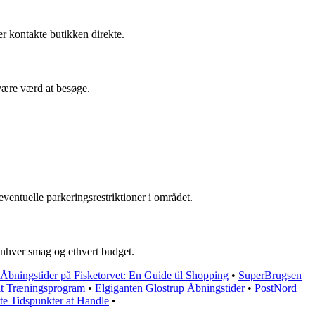
er kontakte butikken direkte.
være værd at besøge.
ventuelle parkeringsrestriktioner i området.
 enhver smag og ethvert budget.
Åbningstider på Fisketorvet: En Guide til Shopping
•
SuperBrugsen
Dit Træningsprogram
•
Elgiganten Glostrup Åbningstider
•
PostNord
te Tidspunkter at Handle
•