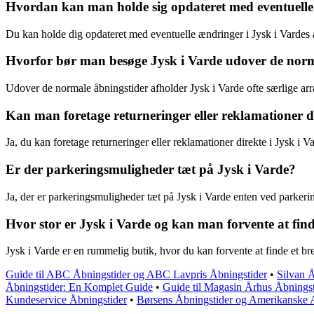
Hvordan kan man holde sig opdateret med eventuelle 
Du kan holde dig opdateret med eventuelle ændringer i Jysk i Vardes åb
Hvorfor bør man besøge Jysk i Varde udover de norm
Udover de normale åbningstider afholder Jysk i Varde ofte særlige a
Kan man foretage returneringer eller reklamationer di
Ja, du kan foretage returneringer eller reklamationer direkte i Jysk i V
Er der parkeringsmuligheder tæt på Jysk i Varde?
Ja, der er parkeringsmuligheder tæt på Jysk i Varde enten ved parkeri
Hvor stor er Jysk i Varde og kan man forvente at fin
Jysk i Varde er en rummelig butik, hvor du kan forvente at finde et br
Guide til ABC Åbningstider og ABC Lavpris Åbningstider
•
Silvan Å
Åbningstider: En Komplet Guide
•
Guide til Magasin Århus Åbnings
Kundeservice Åbningstider
•
Børsens Åbningstider og Amerikanske 