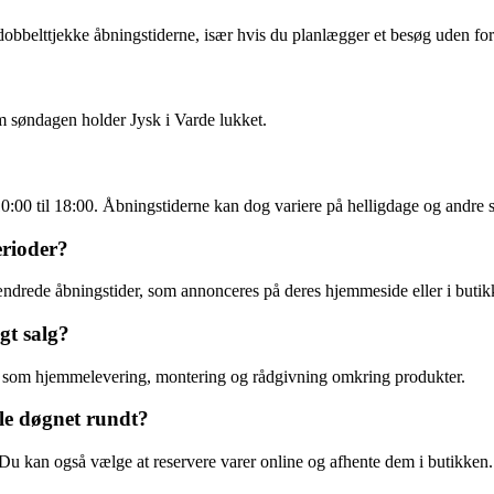
t dobbelttjekke åbningstiderne, især hvis du planlægger et besøg uden f
m søndagen holder Jysk i Varde lukket.
10:00 til 18:00. Åbningstiderne kan dog variere på helligdage og andre s
erioder?
e ændrede åbningstider, som annonceres på deres hjemmeside eller i butik
gt salg?
ter som hjemmelevering, montering og rådgivning omkring produkter.
le døgnet rundt?
 Du kan også vælge at reservere varer online og afhente dem i butikken.