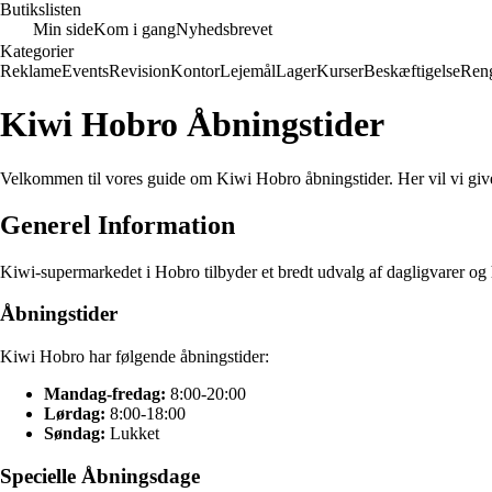
Butikslisten
Min side
Kom i gang
Nyhedsbrevet
Kategorier
Reklame
Events
Revision
Kontor
Lejemål
Lager
Kurser
Beskæftigelse
Ren
Kiwi Hobro Åbningstider
Velkommen til vores guide om Kiwi Hobro åbningstider. Her vil vi gi
Generel Information
Kiwi-supermarkedet i Hobro tilbyder et bredt udvalg af dagligvarer o
Åbningstider
Kiwi Hobro har følgende åbningstider:
Mandag-fredag:
8:00-20:00
Lørdag:
8:00-18:00
Søndag:
Lukket
Specielle Åbningsdage