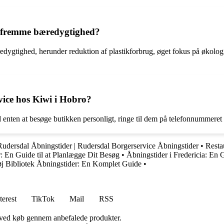
at fremme bæredygtighed?
redygtighed, herunder reduktion af plastikforbrug, øget fokus på økolo
ce hos Kiwi i Hobro?
ten at besøge butikken personligt, ringe til dem på telefonnummeret 
Rudersdal Åbningstider | Rudersdal Borgerservice Åbningstider
•
Resta
: En Guide til at Planlægge Dit Besøg
•
Åbningstider i Fredericia: En 
øj Bibliotek Åbningstider: En Komplet Guide
•
terest
TikTok
Mail
RSS
 ved køb gennem anbefalede produkter.