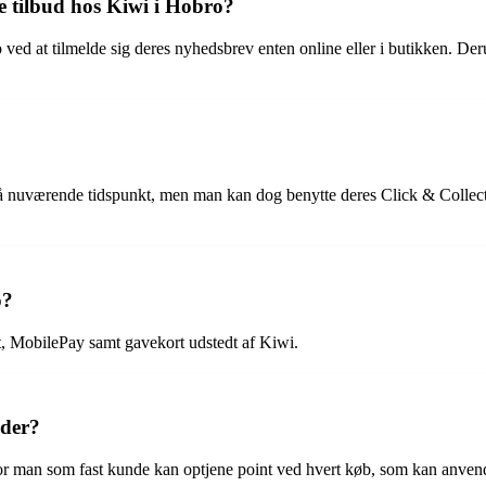
 tilbud hos Kiwi i Hobro?
ved at tilmelde sig deres nyhedsbrev enten online eller i butikken. Der
på nuværende tidspunkt, men man kan dog benytte deres Click & Collect-
o?
t, MobilePay samt gavekort udstedt af Kiwi.
nder?
or man som fast kunde kan optjene point ved hvert køb, som kan anvende