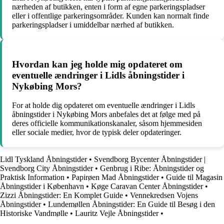
nærheden af butikken, enten i form af egne parkeringspladser
eller i offentlige parkeringsområder. Kunden kan normalt finde
parkeringspladser i umiddelbar nærhed af butikken.
Hvordan kan jeg holde mig opdateret om
eventuelle ændringer i Lidls åbningstider i
Nykøbing Mors?
For at holde dig opdateret om eventuelle ændringer i Lidls
åbningstider i Nykøbing Mors anbefales det at følge med på
deres officielle kommunikationskanaler, såsom hjemmesiden
eller sociale medier, hvor de typisk deler opdateringer.
Lidl Tyskland Åbningstider
•
Svendborg Bycenter Åbningstider |
Svendborg City Åbningstider
•
Genbrug i Ribe: Åbningstider og
Praktisk Information
•
Papirøen Mad Åbningstider
•
Guide til Magasin
Åbningstider i København
•
Køge Caravan Center Åbningstider
•
Zizzi Åbningstider: En Komplet Guide
•
Vennekredsen Vojens
Åbningstider
•
Lundemøllen Åbningstider: En Guide til Besøg i den
Historiske Vandmølle
•
Lauritz Vejle Åbningstider
•