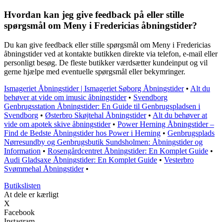
Hvordan kan jeg give feedback på eller stille
spørgsmål om Meny i Fredericias åbningstider?
Du kan give feedback eller stille spørgsmål om Meny i Fredericias
åbningstider ved at kontakte butikken direkte via telefon, e-mail eller
personligt besøg. De fleste butikker værdsætter kundeinput og vil
gerne hjælpe med eventuelle spørgsmål eller bekymringer.
Ismageriet Åbningstider | Ismageriet Søborg Åbningstider
•
Alt du
behøver at vide om imusic åbningstider
•
Svendborg
Genbrugsstation Åbningstider: En Guide til Genbrugspladsen i
Svendborg
•
Østerbro Skøjtehal Åbningstider
•
Alt du behøver at
vide om apotek skive åbningstider
•
Power Herning Åbningstider –
Find de Bedste Åbningstider hos Power i Herning
•
Genbrugsplads
Nørresundby og Genbrugsbutik Sundsholmen: Åbningstider og
Information
•
Rosengårdcentret Åbningstider: En Komplet Guide
•
Audi Gladsaxe Åbningstider: En Komplet Guide
•
Vesterbro
Svømmehal Åbningstider
•
Butikslisten
At dele er kærligt
X
Facebook
Instagram