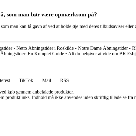
 Nivå, som man bør være opmærksom på?
 som man kan få gavn af ved at holde øje med deres tilbudsaviser eller 
stider
•
Netto Åbningstider i Roskilde
•
Notre Dame Åbningstider
•
R
 Åbningstider: En Komplet Guide
•
Alt du behøver at vide om BR Esbj
terest
TikTok
Mail
RSS
 ved køb gennem anbefalede produkter.
m produktlinks. Indhold må ikke anvendes uden skriftlig tilladelse fra r