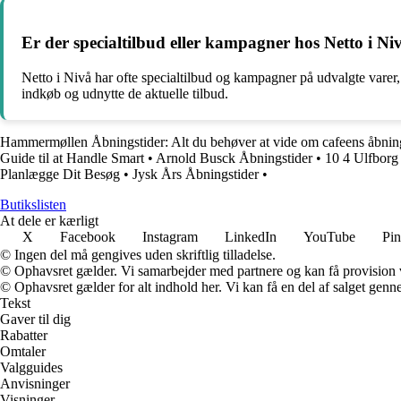
Er der specialtilbud eller kampagner hos Netto i
Netto i Nivå har ofte specialtilbud og kampagner på udvalgte varer,
indkøb og udnytte de aktuelle tilbud.
Hammermøllen Åbningstider: Alt du behøver at vide om cafeens åbning
Guide til at Handle Smart
•
Arnold Busck Åbningstider
•
10 4 Ulfborg
Planlægge Dit Besøg
•
Jysk Års Åbningstider
•
Butikslisten
At dele er kærligt
X
Facebook
Instagram
LinkedIn
YouTube
Pin
© Ingen del må gengives uden skriftlig tilladelse.
© Ophavsret gælder. Vi samarbejder med partnere og kan få provision
© Ophavsret gælder for alt indhold her. Vi kan få en del af salget genne
Tekst
Gaver til dig
Rabatter
Omtaler
Valgguides
Anvisninger
Visninger