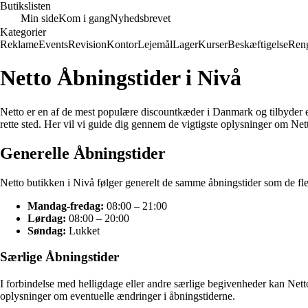
Butikslisten
Min side
Kom i gang
Nyhedsbrevet
Kategorier
Reklame
Events
Revision
Kontor
Lejemål
Lager
Kurser
Beskæftigelse
Ren
Netto Åbningstider i Nivå
Netto er en af de mest populære discountkæder i Danmark og tilbyder et 
rette sted. Her vil vi guide dig gennem de vigtigste oplysninger om Net
Generelle Åbningstider
Netto butikken i Nivå følger generelt de samme åbningstider som de fle
Mandag-fredag:
08:00 – 21:00
Lørdag:
08:00 – 20:00
Søndag:
Lukket
Særlige Åbningstider
I forbindelse med helligdage eller andre særlige begivenheder kan Netto
oplysninger om eventuelle ændringer i åbningstiderne.