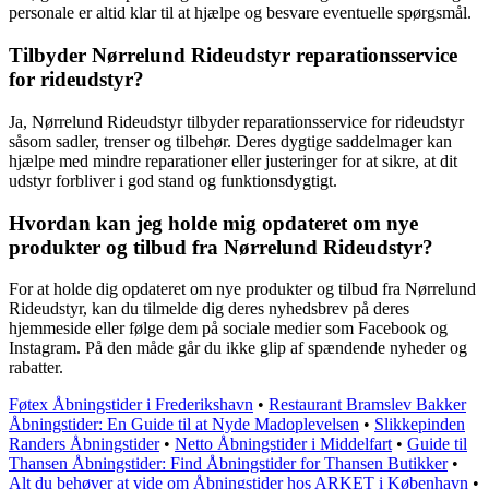
personale er altid klar til at hjælpe og besvare eventuelle spørgsmål.
Tilbyder Nørrelund Rideudstyr reparationsservice
for rideudstyr?
Ja, Nørrelund Rideudstyr tilbyder reparationsservice for rideudstyr
såsom sadler, trenser og tilbehør. Deres dygtige saddelmager kan
hjælpe med mindre reparationer eller justeringer for at sikre, at dit
udstyr forbliver i god stand og funktionsdygtigt.
Hvordan kan jeg holde mig opdateret om nye
produkter og tilbud fra Nørrelund Rideudstyr?
For at holde dig opdateret om nye produkter og tilbud fra Nørrelund
Rideudstyr, kan du tilmelde dig deres nyhedsbrev på deres
hjemmeside eller følge dem på sociale medier som Facebook og
Instagram. På den måde går du ikke glip af spændende nyheder og
rabatter.
Føtex Åbningstider i Frederikshavn
•
Restaurant Bramslev Bakker
Åbningstider: En Guide til at Nyde Madoplevelsen
•
Slikkepinden
Randers Åbningstider
•
Netto Åbningstider i Middelfart
•
Guide til
Thansen Åbningstider: Find Åbningstider for Thansen Butikker
•
Alt du behøver at vide om Åbningstider hos ARKET i København
•