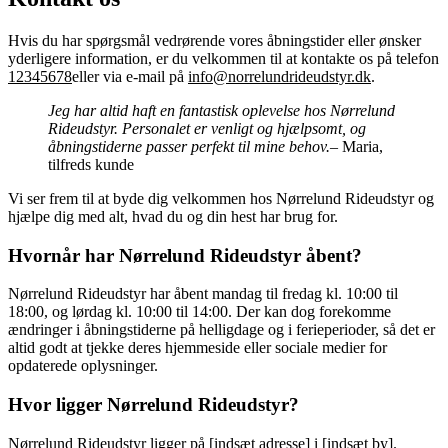
Hvis du har spørgsmål vedrørende vores åbningstider eller ønsker
yderligere information, er du velkommen til at kontakte os på telefon
12345678
eller via e-mail på
info@norrelundrideudstyr.dk
.
Jeg har altid haft en fantastisk oplevelse hos Nørrelund
Rideudstyr. Personalet er venligt og hjælpsomt, og
åbningstiderne passer perfekt til mine behov.
– Maria,
tilfreds kunde
Vi ser frem til at byde dig velkommen hos Nørrelund Rideudstyr og
hjælpe dig med alt, hvad du og din hest har brug for.
Hvornår har Nørrelund Rideudstyr åbent?
Nørrelund Rideudstyr har åbent mandag til fredag kl. 10:00 til
18:00, og lørdag kl. 10:00 til 14:00. Der kan dog forekomme
ændringer i åbningstiderne på helligdage og i ferieperioder, så det er
altid godt at tjekke deres hjemmeside eller sociale medier for
opdaterede oplysninger.
Hvor ligger Nørrelund Rideudstyr?
Nørrelund Rideudstyr ligger på [indsæt adresse] i [indsæt by].