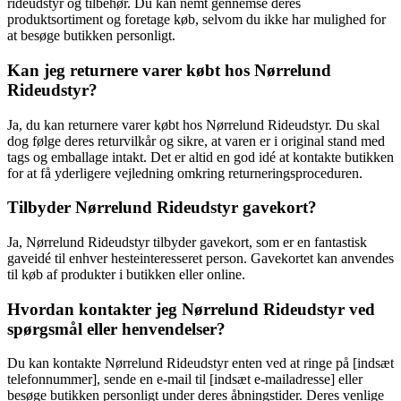
rideudstyr og tilbehør. Du kan nemt gennemse deres
produktsortiment og foretage køb, selvom du ikke har mulighed for
at besøge butikken personligt.
Kan jeg returnere varer købt hos Nørrelund
Rideudstyr?
Ja, du kan returnere varer købt hos Nørrelund Rideudstyr. Du skal
dog følge deres returvilkår og sikre, at varen er i original stand med
tags og emballage intakt. Det er altid en god idé at kontakte butikken
for at få yderligere vejledning omkring returneringsproceduren.
Tilbyder Nørrelund Rideudstyr gavekort?
Ja, Nørrelund Rideudstyr tilbyder gavekort, som er en fantastisk
gaveidé til enhver hesteinteresseret person. Gavekortet kan anvendes
til køb af produkter i butikken eller online.
Hvordan kontakter jeg Nørrelund Rideudstyr ved
spørgsmål eller henvendelser?
Du kan kontakte Nørrelund Rideudstyr enten ved at ringe på [indsæt
telefonnummer], sende en e-mail til [indsæt e-mailadresse] eller
besøge butikken personligt under deres åbningstider. Deres venlige