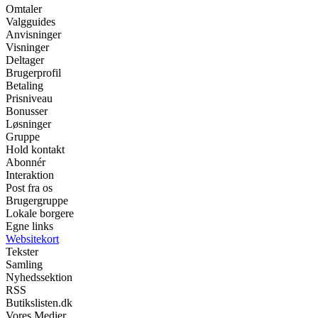
Omtaler
Valgguides
Anvisninger
Visninger
Deltager
Brugerprofil
Betaling
Prisniveau
Bonusser
Løsninger
Gruppe
Hold kontakt
Abonnér
Interaktion
Post fra os
Brugergruppe
Lokale borgere
Egne links
Websitekort
Tekster
Samling
Nyhedssektion
RSS
Butikslisten.dk
Vores Medier