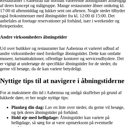
Restauranter i Aabenraa har normalt varierende åbningstider afhængigt
af deres koncept og målgruppe. Mange restauranter åbner omkring kl.
17:00 til aftenmiddag og lukker sent om aftenen. Nogle steder tilbyder
også frokostmenuer med åbningstider fra kl. 12:00 til 15:00. Det
anbefales at foretage reservationer på forhånd, især i weekender og
ferieperioder.
Andre virksomheders åbningstider
Ud over butikker og restauranter har Aabenraa et varieret udbud af
andre virksomheder med forskellige åbningstider. Dette kan omfatte
museer, turistattraktioner, offentlige kontorer og serviceudbydere. Det
er vigtigt at undersøge de specifikke åbningstider for de steder, du
gerne vil besøge, da de kan variere betydeligt.
Nyttige tips til at navigere i åbningstiderne
For at maksimere din tid i Aabenraa og undgå skuffelser på grund af
lukkede døre, er her nogle nyttige tips:
Planlæg din dag:
Lav en liste over steder, du gerne vil besøge,
og tjek deres åbningstider på forhånd.
Hold øje med helligdage:
Åbningstider kan variere på
helligdage, så sørg for at være opmærksom på eventuelle