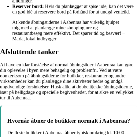
ændringer.
Reserver bord:
Hvis du planlægger at spise ude, kan det være
en god idé at reservere bord på forhånd for at undgå ventetid.
At kende åbningstiderne i Aabenraa har virkelig hjulpet
mig med at planlægge mine shoppingture og
restaurantbesøg mere effektivt. Det sparer tid og besvær! –
Maria, lokal indbygger
Afsluttende tanker
At have en klar forståelse af normal åbningstider i Aabenraa kan gøre
din oplevelse i byen mere behagelig og problemfri. Ved at være
opmærksom på åbningstiderne for butikker, restauranter og andre
virksomheder kan du planlægge dine aktiviteter bedre og undgå
unødvendige forsinkelser. Husk altid at dobbelttjekke åbningstiderne,
især på helligdage og specielle begivenheder, for at sikre en vellykket
tur til Aabenraa.
Hvornår åbner de butikker normalt i Aabenraa?
De fleste butikker i Aabenraa åbner typisk omkring kl. 10:00