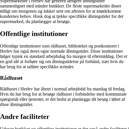
Supermarkeder i Herlev har generelt længere åbningstider
sammenlignet med mindre butikker. De fleste supermarkeder åbner
tidligt om morgenen og lukker sent om aftenen for at imødekomme
kundernes behov. Husk dog at tjekke specifikke åbningstider for det
supermarked, du planlægger at besøge.
Offentlige institutioner
Offentlige institutioner som rådhuset, biblioteket og postkontoret i
Herlev har også deres egne normale åbningstider. Disse institutioner
følger typisk en standard arbejdsdag fra morgen til eftermiddag. Det er
en god idé at forhøre sig om åbningstiderne på forhånd, især hvis du
har brug for at udføre specifikke ærinder.
Rådhuset
Rådhuset i Herlev har åbent i normal arbejdstid fra mandag til fredag.
Hvis du har brug for at besøge rådhuset i forbindelse med kommunale
spørgsmål eller tjenester, er det bedst at planlægge dit besøg i løbet af
disse åbningstider.
Andre faciliteter
Udover butikker og offentlige institutioner er der også andre faciliteter i