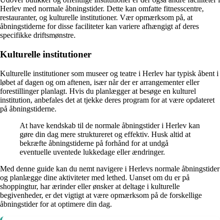
Herlev med normale åbningstider. Dette kan omfatte fitnesscentre,
restauranter, og kulturelle institutioner. Vær opmærksom på, at
åbningstiderne for disse faciliteter kan variere afhængigt af deres
specifikke driftsmønstre.
Kulturelle institutioner
Kulturelle institutioner som museer og teatre i Herlev har typisk åbent i
løbet af dagen og om aftenen, især når der er arrangementer eller
forestillinger planlagt. Hvis du planlægger at besøge en kulturel
institution, anbefales det at tjekke deres program for at være opdateret
på åbningstiderne.
At have kendskab til de normale åbningstider i Herlev kan
gøre din dag mere struktureret og effektiv. Husk altid at
bekræfte åbningstiderne på forhånd for at undgå
eventuelle uventede lukkedage eller ændringer.
Med denne guide kan du nemt navigere i Herlevs normale åbningstider
og planlægge dine aktiviteter med lethed. Uanset om du er på
shoppingtur, har ærinder eller ønsker at deltage i kulturelle
begivenheder, er det vigtigt at være opmærksom på de forskellige
åbningstider for at optimere din dag.