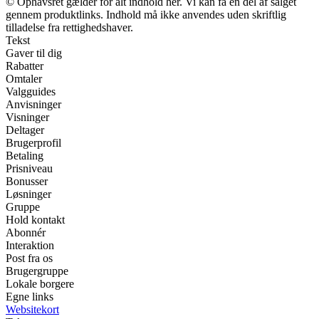
© Ophavsret gælder for alt indhold her. Vi kan få en del af salget
gennem produktlinks. Indhold må ikke anvendes uden skriftlig
tilladelse fra rettighedshaver.
Tekst
Gaver til dig
Rabatter
Omtaler
Valgguides
Anvisninger
Visninger
Deltager
Brugerprofil
Betaling
Prisniveau
Bonusser
Løsninger
Gruppe
Hold kontakt
Abonnér
Interaktion
Post fra os
Brugergruppe
Lokale borgere
Egne links
Websitekort