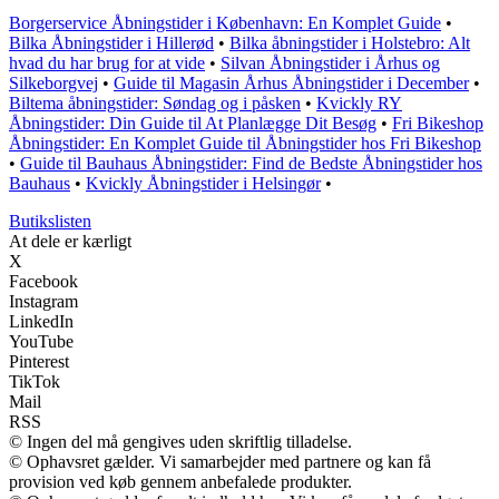
Borgerservice Åbningstider i København: En Komplet Guide
•
Bilka Åbningstider i Hillerød
•
Bilka åbningstider i Holstebro: Alt
hvad du har brug for at vide
•
Silvan Åbningstider i Århus og
Silkeborgvej
•
Guide til Magasin Århus Åbningstider i December
•
Biltema åbningstider: Søndag og i påsken
•
Kvickly RY
Åbningstider: Din Guide til At Planlægge Dit Besøg
•
Fri Bikeshop
Åbningstider: En Komplet Guide til Åbningstider hos Fri Bikeshop
•
Guide til Bauhaus Åbningstider: Find de Bedste Åbningstider hos
Bauhaus
•
Kvickly Åbningstider i Helsingør
•
Butikslisten
At dele er kærligt
X
Facebook
Instagram
LinkedIn
YouTube
Pinterest
TikTok
Mail
RSS
© Ingen del må gengives uden skriftlig tilladelse.
© Ophavsret gælder. Vi samarbejder med partnere og kan få
provision ved køb gennem anbefalede produkter.