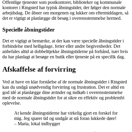
Offentlige tjenester som postkontorer, biblioteker og kommunale
kontorer i Ringsted har typisk åbningstider, der følger den normale
arbejdsdag. De åbner om morgenen og lukker om eftermiddagen, så
det er vigtigt at planlægge dit besøg i overensstemmelse hermed.
Specielle åbningstider
Det er vigtigt at bemærke, at der kan være specielle åbningstider i
forbindelse med helligdage, ferier eller andre begivenheder. Det
anbefales altid at dobbelttjekke åbningstiderne på forhånd, især hvis
du har planlagt at besøge en butik eller tjeneste på en specifik dag.
Afskaffelse af forvirring
Ved at have en klar forståelse af de normale åbningstider i Ringsted
kan du undgå unødvendig forvirring og frustration. Det er altid en
god idé at planlægge dine ærinder og indkøb i overensstemmelse
med de normale åbningstider for at sikre en effektiv og problemfri
oplevelse.
At kende åbningstiderne har virkelig gjort en forskel for
mig. Jeg sparer tid og undgår at stå foran lukkede døre!
– Maria, lokal indbygger