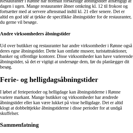
Restauranter i Rønne har normalt forskellige åbningstider afhængigt af
dagen i ugen. Mange restauranter åbner omkring kl. 12 til frokost og
fortsætter med at servere aftensmad indtil kl. 21 eller senere. Det er
altid en god idé at tjekke de specifikke åbningstider for de restauranter,
du gerne vil besøge.
Andre virksomheders åbningstider
Ud over butikker og restauranter har andre virksomheder i Rønne også
deres egne åbningstider. Dette kan omfatte museer, turistattraktioner,
banker og offentlige kontorer. Disse virksomheder kan have varierende
åbningstider, så det er vigtigt at undersøge dem, før du planlægger dit
besøg.
Ferie- og helligdagsåbningstider
I løbet af ferieperioder og helligdage kan åbningstiderne i Rønne
variere markant. Mange butikker og virksomheder har ændrede
åbningstider eller kan være lukket på visse helligdage. Det er altid
klogt at dobbelttjekke åbningstiderne i disse perioder for at undgå
skuffelser.
Sammenfatning