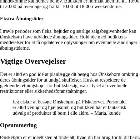
imødekomme kundernes behov. Butikken er normalt åben fra kl. 10:00
til 20:00 på hverdage og fra kl. 10:00 til 18:00 i weekenderne.
Ekstra Åbningstider
I travle perioder som f.eks. højtider og særlige salgsbegivenheder kan
Ønskebørn have udvidede åbningstider. Hold øje med butikkens
meddelelser for at få opdaterede oplysninger om eventuelle ændringer i
åbningstiderne.
Vigtige Overvejelser
Det er altid en god idé at planlægge dit besøg hos Ønskebørn omkring
deres åbningstider for at undgå skuffelser. Husk at respektere de
gældende retningslinjer for butiksbesøg, især i lyset af eventuelle
restriktioner eller sikkerhedsforanstaltninger.
Jeg elsker at besøge Ønskebørn på Fisketorvet. Personalet
er altid venligt og hjælpsomt, og butikken har et fantastisk
udvalg af produkter til børn i alle aldre. – Maria, kunde
Opsummering
Ønskebørn er et ideelt sted at finde alt, hvad du har brug for til dit barn.