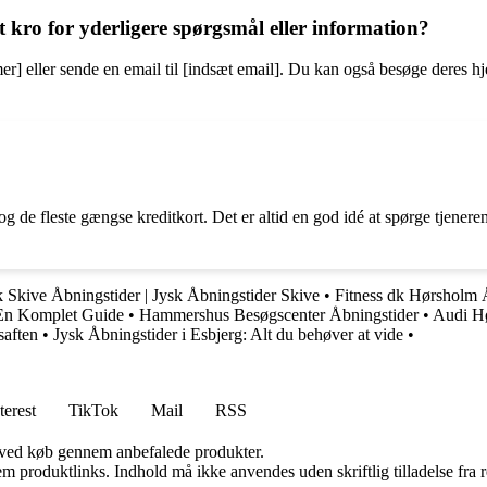
ro for yderligere spørgsmål eller information?
] eller sende en email til [indsæt email]. Du kan også besøge deres hj
 de fleste gængse kreditkort. Det er altid en god idé at spørge tjeneren
k Skive Åbningstider | Jysk Åbningstider Skive
•
Fitness dk Hørsholm 
 En Komplet Guide
•
Hammershus Besøgscenter Åbningstider
•
Audi Hø
saften
•
Jysk Åbningstider i Esbjerg: Alt du behøver at vide
•
terest
TikTok
Mail
RSS
 ved køb gennem anbefalede produkter.
m produktlinks. Indhold må ikke anvendes uden skriftlig tilladelse fra r