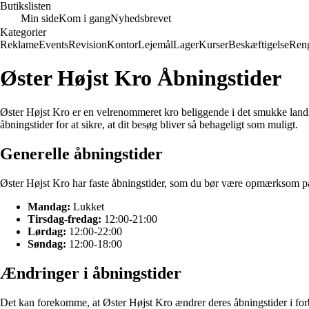
Butikslisten
Min side
Kom i gang
Nyhedsbrevet
Kategorier
Reklame
Events
Revision
Kontor
Lejemål
Lager
Kurser
Beskæftigelse
Ren
Øster Højst Kro Åbningstider
Øster Højst Kro er en velrenommeret kro beliggende i det smukke lands
åbningstider for at sikre, at dit besøg bliver så behageligt som muligt.
Generelle åbningstider
Øster Højst Kro har faste åbningstider, som du bør være opmærksom på,
Mandag:
Lukket
Tirsdag-fredag:
12:00-21:00
Lørdag:
12:00-22:00
Søndag:
12:00-18:00
Ændringer i åbningstider
Det kan forekomme, at Øster Højst Kro ændrer deres åbningstider i forb