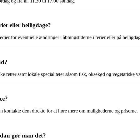
ørdag og fra kl. 11.30 til 17.00 søndag.
ier eller helligdage?
edier for eventuelle ændringer i åbningstiderne i ferier eller på helligda
ad?
ke retter samt lokale specialiteter såsom fisk, oksekød og vegetariske va
ice?
an kontakte dem direkte for at høre mere om mulighederne og priserne.
rdan gør man det?