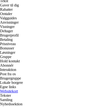
Tekst
Gaver til dig
Rabatter
Omtaler
Valgguides
Anvisninger
Visninger
Deltager
Brugerprofil
Betaling
Prisniveau
Bonusser
Løsninger
Gruppe
Hold kontakt
Abonnér
Interaktion
Post fra os
Brugergruppe
Lokale borgere
Egne links
Websitekort
Tekster
Samling
Nyhedssektion