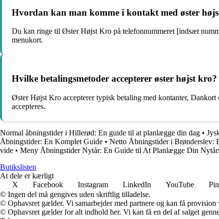
Hvordan kan man komme i kontakt med øster højst k
Du kan ringe til Øster Højst Kro på telefonnummeret [indsæt nummer
menukort.
Hvilke betalingsmetoder accepterer øster højst kro?
Øster Højst Kro accepterer typisk betaling med kontanter, Dankort og
accepteres.
Normal åbningstider i Hillerød: En guide til at planlægge din dag
•
Jys
Åbningstider: En Komplet Guide
•
Netto Åbningstider i Brønderslev:
vide
•
Meny Åbningstider Nytår: En Guide til At Planlægge Din Nytår
Butikslisten
At dele er kærligt
X
Facebook
Instagram
LinkedIn
YouTube
Pin
© Ingen del må gengives uden skriftlig tilladelse.
© Ophavsret gælder. Vi samarbejder med partnere og kan få provision
© Ophavsret gælder for alt indhold her. Vi kan få en del af salget genne