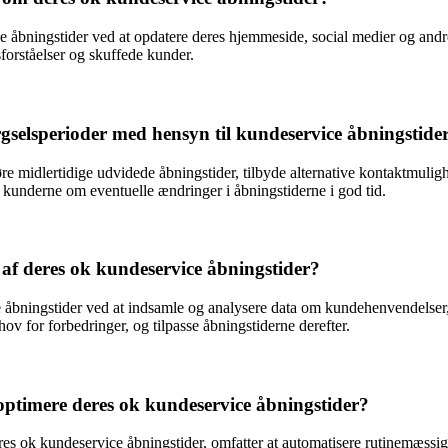
åbningstider ved at opdatere deres hjemmeside, social medier og andre
sforståelser og skuffede kunder.
selsperioder med hensyn til kundeservice åbningstide
e midlertidige udvidede åbningstider, tilbyde alternative kontaktmulighe
 kunderne om eventuelle ændringer i åbningstiderne i god tid.
af deres ok kundeservice åbningstider?
 åbningstider ved at indsamle og analysere data om kundehenvendelser, 
ov for forbedringer, og tilpasse åbningstiderne derefter.
optimere deres ok kundeservice åbningstider?
es ok kundeservice åbningstider, omfatter at automatisere rutinemæssi