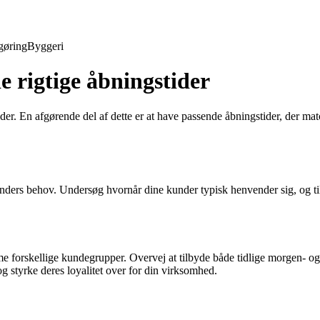
gøring
Byggeri
 rigtige åbningstider
under. En afgørende del af dette er at have passende åbningstider, der ma
 kunders behov. Undersøg hvornår dine kunder typisk henvender sig, og ti
mme forskellige kundegrupper. Overvej at tilbyde både tidlige morgen- 
g styrke deres loyalitet over for din virksomhed.