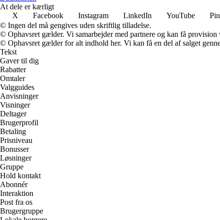
At dele er kærligt
X
Facebook
Instagram
LinkedIn
YouTube
Pin
© Ingen del må gengives uden skriftlig tilladelse.
© Ophavsret gælder. Vi samarbejder med partnere og kan få provision
© Ophavsret gælder for alt indhold her. Vi kan få en del af salget genne
Tekst
Gaver til dig
Rabatter
Omtaler
Valgguides
Anvisninger
Visninger
Deltager
Brugerprofil
Betaling
Prisniveau
Bonusser
Løsninger
Gruppe
Hold kontakt
Abonnér
Interaktion
Post fra os
Brugergruppe
Lokale borgere