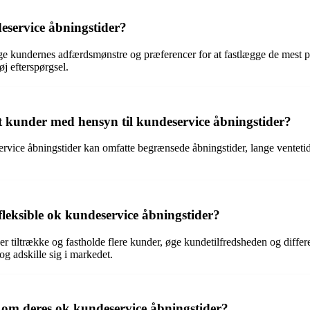
service åbningstider?
ge kundernes adfærdsmønstre og præferencer for at fastlægge de mest 
j efterspørgsel.
dt kunder med hensyn til kundeservice åbningstider?
ervice åbningstider kan omfatte begrænsede åbningstider, lange venteti
leksible ok kundeservice åbningstider?
 tiltrække og fastholde flere kunder, øge kundetilfredsheden og differe
 adskille sig i markedet.
om deres ok kundeservice åbningstider?