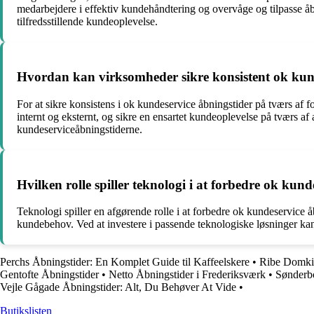
medarbejdere i effektiv kundehåndtering og overvåge og tilpasse å
tilfredsstillende kundeoplevelse.
Hvordan kan virksomheder sikre konsistent ok kunde
For at sikre konsistens i ok kundeservice åbningstider på tværs af 
internt og eksternt, og sikre en ensartet kundeoplevelse på tværs a
kundeserviceåbningstiderne.
Hvilken rolle spiller teknologi i at forbedre ok kun
Teknologi spiller en afgørende rolle i at forbedre ok kundeservice 
kundebehov. Ved at investere i passende teknologiske løsninger kan
Perchs Åbningstider: En Komplet Guide til Kaffeelskere
•
Ribe Domkir
Gentofte Åbningstider
•
Netto Åbningstider i Frederiksværk
•
Sønderbo
Vejle Gågade Åbningstider: Alt, Du Behøver At Vide
•
Butikslisten