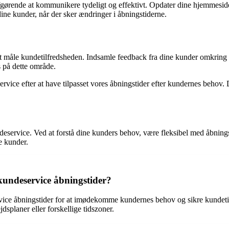
t afgørende at kommunikere tydeligt og effektivt. Opdater dine hjemmesi
 dine kunder, når der sker ændringer i åbningstiderne.
at måle kundetilfredsheden. Indsamle feedback fra dine kunder omkring å
s på dette område.
ce efter at have tilpasset vores åbningstider efter kundernes behov. Det
kundeservice. Ved at forstå dine kunders behov, være fleksibel med åbni
e kunder.
 kundeservice åbningstider?
vice åbningstider for at imødekomme kundernes behov og sikre kundetil
dsplaner eller forskellige tidszoner.