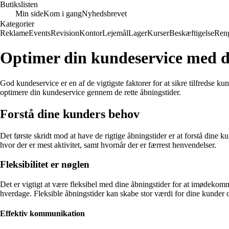
Butikslisten
Min side
Kom i gang
Nyhedsbrevet
Kategorier
Reklame
Events
Revision
Kontor
Lejemål
Lager
Kurser
Beskæftigelse
Ren
Optimer din kundeservice med de
God kundeservice er en af de vigtigste faktorer for at sikre tilfredse k
optimere din kundeservice gennem de rette åbningstider.
Forstå dine kunders behov
Det første skridt mod at have de rigtige åbningstider er at forstå dine
hvor der er mest aktivitet, samt hvornår der er færrest henvendelser.
Fleksibilitet er nøglen
Det er vigtigt at være fleksibel med dine åbningstider for at imødeko
hverdage. Fleksible åbningstider kan skabe stor værdi for dine kunder o
Effektiv kommunikation