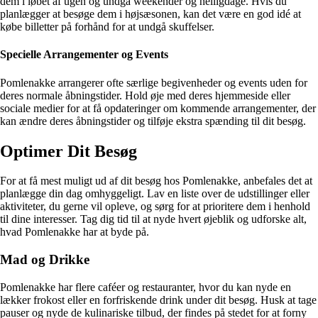
dem i løbet af ugen og undgå weekender og helligdage. Hvis du
planlægger at besøge dem i højsæsonen, kan det være en god idé at
købe billetter på forhånd for at undgå skuffelser.
Specielle Arrangementer og Events
Pomlenakke arrangerer ofte særlige begivenheder og events uden for
deres normale åbningstider. Hold øje med deres hjemmeside eller
sociale medier for at få opdateringer om kommende arrangementer, der
kan ændre deres åbningstider og tilføje ekstra spænding til dit besøg.
Optimer Dit Besøg
For at få mest muligt ud af dit besøg hos Pomlenakke, anbefales det at
planlægge din dag omhyggeligt. Lav en liste over de udstillinger eller
aktiviteter, du gerne vil opleve, og sørg for at prioritere dem i henhold
til dine interesser. Tag dig tid til at nyde hvert øjeblik og udforske alt,
hvad Pomlenakke har at byde på.
Mad og Drikke
Pomlenakke har flere caféer og restauranter, hvor du kan nyde en
lækker frokost eller en forfriskende drink under dit besøg. Husk at tage
pauser og nyde de kulinariske tilbud, der findes på stedet for at forny