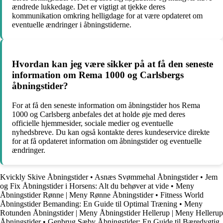
ændrede lukkedage. Det er vigtigt at tjekke deres
kommunikation omkring helligdage for at være opdateret om
eventuelle ændringer i åbningstiderne.
Hvordan kan jeg være sikker på at få den seneste
information om Rema 1000 og Carlsbergs
åbningstider?
For at få den seneste information om åbningstider hos Rema
1000 og Carlsberg anbefales det at holde øje med deres
officielle hjemmesider, sociale medier og eventuelle
nyhedsbreve. Du kan også kontakte deres kundeservice direkte
for at få opdateret information om åbningstider og eventuelle
ændringer.
Kvickly Skive Åbningstider
•
Asnæs Svømmehal Åbningstider
•
Jem
og Fix Åbningstider i Horsens: Alt du behøver at vide
•
Meny
Åbningstider Rønne | Meny Rønne Åbningstider
•
Fitness World
Åbningstider Bemanding: En Guide til Optimal Træning
•
Meny
Rotunden Åbningstider | Meny Åbningstider Hellerup | Meny Hellerup
Åbningstider
•
Genbrug Sæby Åbningstider: En Guide til Bæredygtig