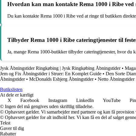
Hvordan kan man kontakte Rema 1000 i Ribe ved s
Du kan kontakte Rema 1000 i Ribe ved at ringe til butikken direkte
Tilbyder Rema 1000 i Ribe cateringtjenester til fes
Ja, mange Rema 1000-butikker tilbyder cateringtjenester, hvor du ka
Jysk Åbningstider Ringkøbing | Jysk Ringkøbing Åbningstider
•
Magas
Jem og Fix Åbningstider i Struer: En Komplet Guide
•
Den Sorte Diam
Åbningstider
•
McDonalds Esbjerg Åbningstider
•
Netto Åbningstider
Butikslisten
At dele er kærligt
X
Facebook
Instagram
LinkedIn
YouTube
Pin
© Ingen del må gengives uden skriftlig tilladelse.
© Ophavsret gælder. Vi samarbejder med partnere og kan få provision
© Ophavsret gælder for alt indhold her. Vi kan få en del af salget genne
Tekst
Gaver til dig
Rabatter