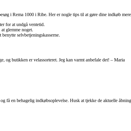
besøg i Rema 1000 i Ribe. Her er nogle tips til at gøre dine indkøb mere
er for at undgå ventetid.
å at glemme noget.
at benytte selvbetjeningskasserne.
ige, og butikken er velassorteret. Jeg kan varmt anbefale det! – Maria
og få en behagelig indkøbsoplevelse. Husk at tjekke de aktuelle åbnings