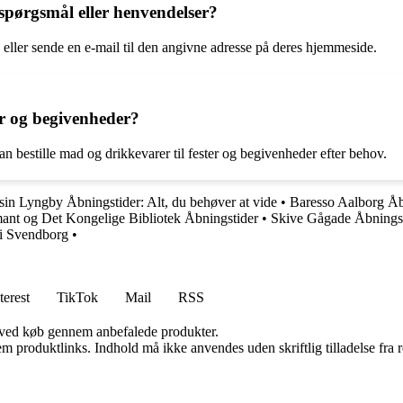
pørgsmål eller henvendelser?
 eller sende en e-mail til den angivne adresse på deres hjemmeside.
ter og begivenheder?
n bestille mad og drikkevarer til fester og begivenheder efter behov.
in Lyngby Åbningstider: Alt, du behøver at vide
•
Baresso Aalborg Åbn
ant og Det Kongelige Bibliotek Åbningstider
•
Skive Gågade Åbningst
 i Svendborg
•
terest
TikTok
Mail
RSS
 ved køb gennem anbefalede produkter.
m produktlinks. Indhold må ikke anvendes uden skriftlig tilladelse fra r