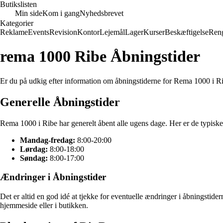
Butikslisten
Min side
Kom i gang
Nyhedsbrevet
Kategorier
Reklame
Events
Revision
Kontor
Lejemål
Lager
Kurser
Beskæftigelse
Ren
rema 1000 Ribe Åbningstider
Er du på udkig efter information om åbningstiderne for Rema 1000 i Ri
Generelle Åbningstider
Rema 1000 i Ribe har generelt åbent alle ugens dage. Her er de typiske
Mandag-fredag:
8:00-20:00
Lørdag:
8:00-18:00
Søndag:
8:00-17:00
Ændringer i Åbningstider
Det er altid en god idé at tjekke for eventuelle ændringer i åbningstid
hjemmeside eller i butikken.