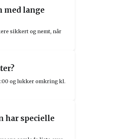
en med lange
kere sikkert og nemt, når
ter?
10:00 og lukker omkring kl.
n har specielle