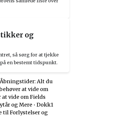
broens samlede liste over
utikker og
ret, så sørg for at tjekke
 på en bestemt tidspunkt.
Åbningstider: Alt du
 behøver at vide om
 at vide om Fields
Nytår og Mere
•
Dokk1
til Forlystelser og