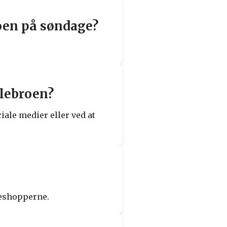
roen på søndage?
llebroen?
iale medier eller ved at
leshopperne.