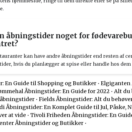
ens hjemmeside, ringe til dem direkte eller se på Sille
e.
en åbningstider noget for fødevareb
ntret?
tauranter kan have andre åbningstider end resten af cent
tider, hvis du planlægger at spise eller handle hos dem
r: En Guide til Shopping og Butikker
•
Elgiganten 
ømmehal Åbningstider: En Guide for 2022
•
Alt du
åbningstider
•
Fields Åbningstider: Alt du behøver
di Åbningstider: En Komplet Guide til Jul, Påske, 
er at vide
•
Tivoli Friheden Åbningstider: En Guide 
enter Åbningstider og Butikker
•