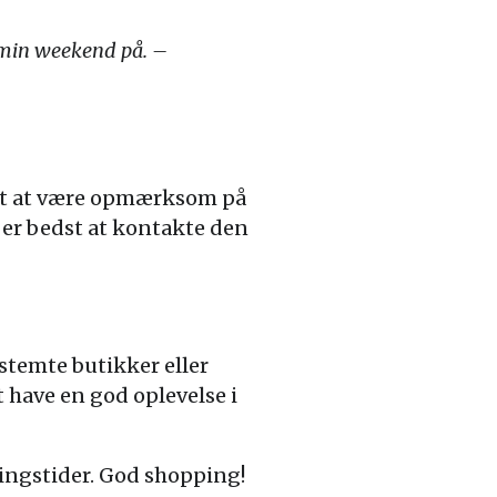
e min weekend på. –
tigt at være opmærksom på
t er bedst at kontakte den
estemte butikker eller
t have en god oplevelse i
ningstider. God shopping!