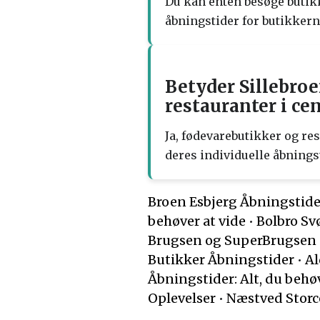
Du kan enten besøge butikk
åbningstider for butikkern
Betyder Sillebro
restauranter i ce
Ja, fødevarebutikker og res
deres individuelle åbnings
Broen Esbjerg Åbningstide
behøver at vide
•
Bolbro Sv
Brugsen og SuperBrugsen 
Butikker Åbningstider
•
Al
Åbningstider: Alt, du behøv
Oplevelser
•
Næstved Storc