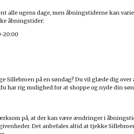
ent alle ugens dage, men åbningstiderne kan vari
ske åbningstider:
0-20:00
øge Sillebroen på en søndag? Du vil glæde dig over a
så du har rig mulighed for at shoppe og nyde din sø
mærksom på, at der kan være ændringer i åbningsti
givenheder. Det anbefales altid at tjekke Sillebroe