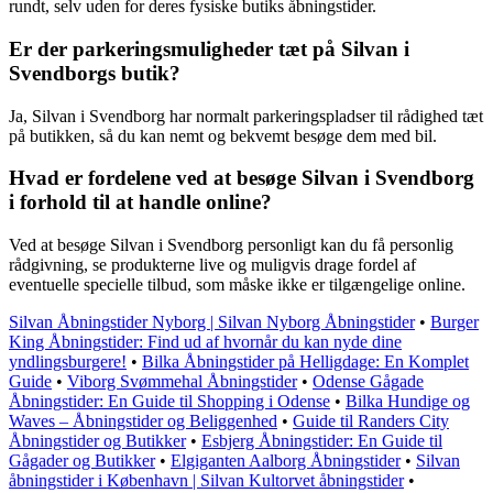
rundt, selv uden for deres fysiske butiks åbningstider.
Er der parkeringsmuligheder tæt på Silvan i
Svendborgs butik?
Ja, Silvan i Svendborg har normalt parkeringspladser til rådighed tæt
på butikken, så du kan nemt og bekvemt besøge dem med bil.
Hvad er fordelene ved at besøge Silvan i Svendborg
i forhold til at handle online?
Ved at besøge Silvan i Svendborg personligt kan du få personlig
rådgivning, se produkterne live og muligvis drage fordel af
eventuelle specielle tilbud, som måske ikke er tilgængelige online.
Silvan Åbningstider Nyborg | Silvan Nyborg Åbningstider
•
Burger
King Åbningstider: Find ud af hvornår du kan nyde dine
yndlingsburgere!
•
Bilka Åbningstider på Helligdage: En Komplet
Guide
•
Viborg Svømmehal Åbningstider
•
Odense Gågade
Åbningstider: En Guide til Shopping i Odense
•
Bilka Hundige og
Waves – Åbningstider og Beliggenhed
•
Guide til Randers City
Åbningstider og Butikker
•
Esbjerg Åbningstider: En Guide til
Gågader og Butikker
•
Elgiganten Aalborg Åbningstider
•
Silvan
åbningstider i København | Silvan Kultorvet åbningstider
•