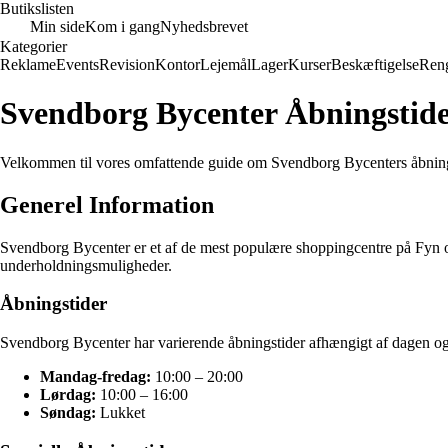
Butikslisten
Min side
Kom i gang
Nyhedsbrevet
Kategorier
Reklame
Events
Revision
Kontor
Lejemål
Lager
Kurser
Beskæftigelse
Ren
Svendborg Bycenter Åbningstide
Velkommen til vores omfattende guide om Svendborg Bycenters åbningst
Generel Information
Svendborg Bycenter er et af de mest populære shoppingcentre på Fyn og 
underholdningsmuligheder.
Åbningstider
Svendborg Bycenter har varierende åbningstider afhængigt af dagen og 
Mandag-fredag:
10:00 – 20:00
Lørdag:
10:00 – 16:00
Søndag:
Lukket