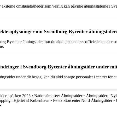
ler eksterne omstændigheder som vejrlig kan påvirke åbningstiderne i S
rekte oplysninger om Svendborg Bycenter åbningstider
rg Bycenter åbningstider, bør du altid tjekke deres officielle kanaler 
ne.
 ændringer i Svendborg Bycenter åbningstider under mi
gstider under dit besøg, kan du altid spørge personalet i centret for at
ider i påsken 2023
•
Nationalmuseet Åbningstider
•
Åbningstider i Nyk
opping i Hjertet af København
•
Føtex Storcenter Nord Åbningstider
•
•