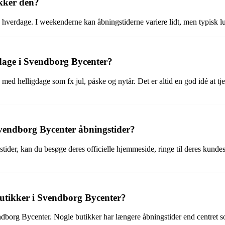
kker den?
 hverdage. I weekenderne kan åbningstiderne variere lidt, men typisk l
gdage i Svendborg Bycenter?
ed helligdage som fx jul, påske og nytår. Det er altid en god idé at tj
Svendborg Bycenter åbningstider?
ider, kan du besøge deres officielle hjemmeside, ringe til deres kundes
 butikker i Svendborg Bycenter?
endborg Bycenter. Nogle butikker har længere åbningstider end centret