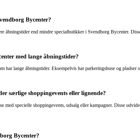
 Svendborg Bycenter?
e åbningstider end mindre specialbutikker i Svendborg Bycenter. Disse b
enter med lange åbningstider?
om har lange åbningstider. Eksempelvis har parkeringshuse og pladser o
r særlige shoppingevents eller lignende?
se med specielle shoppingevents, udsalg eller kampagner. Disse udvided
dborg Bycenter?