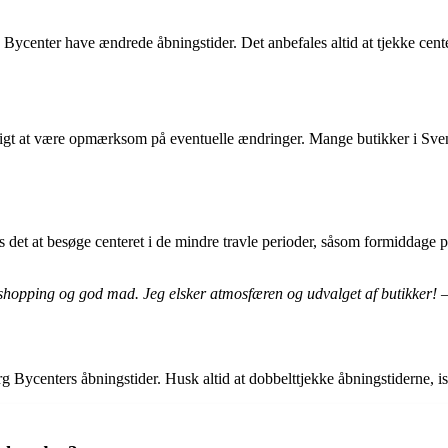
ycenter have ændrede åbningstider. Det anbefales altid at tjekke centere
gtigt at være opmærksom på eventuelle ændringer. Mange butikker i Sven
s det at besøge centeret i de mindre travle perioder, såsom formiddag
 shopping og god mad. Jeg elsker atmosfæren og udvalget af butikker! 
g Bycenters åbningstider. Husk altid at dobbelttjekke åbningstiderne, i