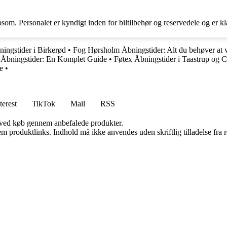
om. Personalet er kyndigt inden for biltilbehør og reservedele og er kl
ingstider i Birkerød
•
Fog Hørsholm Åbningstider: Alt du behøver at 
 Åbningstider: En Komplet Guide
•
Føtex Åbningstider i Taastrup og Ci
e
•
terest
TikTok
Mail
RSS
 ved køb gennem anbefalede produkter.
m produktlinks. Indhold må ikke anvendes uden skriftlig tilladelse fra r