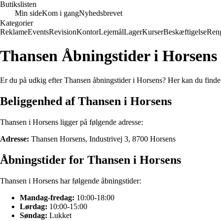
Butikslisten
Min side
Kom i gang
Nyhedsbrevet
Kategorier
Reklame
Events
Revision
Kontor
Lejemål
Lager
Kurser
Beskæftigelse
Ren
Thansen Åbningstider i Horsens
Er du på udkig efter Thansen åbningstider i Horsens? Her kan du find
Beliggenhed af Thansen i Horsens
Thansen i Horsens ligger på følgende adresse:
Adresse:
Thansen Horsens, Industrivej 3, 8700 Horsens
Åbningstider for Thansen i Horsens
Thansen i Horsens har følgende åbningstider:
Mandag-fredag:
10:00-18:00
Lørdag:
10:00-15:00
Søndag:
Lukket