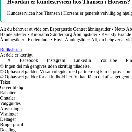
Hvordan er kundeservicen hos Thansen i Horsens?
Kundeservicen hos Thansen i Horsens er generelt velvillig og hjælps
Alt du behøver at vide om Espergærde Centret åbningstider
•
Netto Åbn
Handelssteder
•
Kinorama Sønderborg Åbningstider
•
Kvickly Brande
Åbningstider i Kerteminde
•
Envii Åbningstider: Alt, du behøver at vid
Butikslisten
At dele er kærligt
X
Facebook
Instagram
LinkedIn
YouTube
Pin
© Ingen del må gengives uden skriftlig tilladelse.
© Ophavsret gælder. Vi samarbejder med partnere og kan få provision
© Ophavsret gælder for alt indhold her. Vi kan få en del af salget genne
Tekst
Gaver til dig
Rabatter
Omtaler
Valgguides
Anvisninger
Visninger
Deltager
Brugerprofil
Betaling