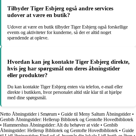
Tilbyder Tiger Esbjerg også andre services
udover at være en butik?
Udover at være en butik tilbyder Tiger Esbjerg også forskellige
events og aktiviteter for kunderne, så der er altid noget
spændende at opleve.
Hvordan kan jeg kontakte Tiger Esbjerg direkte,
hvis jeg har spørgsmål om deres åbningstider
eller produkter?
Du kan kontakte Tiger Esbjerg enten via telefon, e-mail eller
direkte i butikken, hvor personalet altid står klar til at hjælpe
med dine spørgsmål.
Netto Åbningstider i Smørum
•
Guide til Meny Saltum Åbningstider
•
Genbib Åbningstider: Hellerup Bibliotek og Gentofte Hovedbibliotek
•
Hammershus Åbningstider: Alt du behøver at vide
•
Genbib
Åbningstider: Hellerup Bibliotek og Gentofte Hovedbibliotek
•
Guide
til Lidl åbningstider: Find ud af, hvornår din lokale Lidl-butik er åben
•