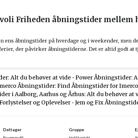
Tivoli Friheden åbningstider mellem
en ens åbningstider på hverdage og i weekender, men de
rier, der påvirker åbningstiderne. Det er altid godt at 
r: Alt du behøver at vide
•
Power Åbningstider: A
Imerco Åbningstider: Find Åbningstider for Imerco
der i Aalborg, Aarhus og Århus: Alt du behøver at 
Forlystelser og Oplevelser
•
Jem og Fix Åbningstide
Deltager
Gruppe
E
Brugerprofil
Hold kontakt
W