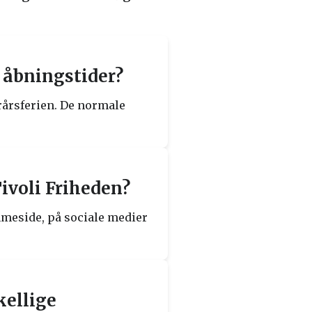
 åbningstider?
rårsferien. De normale
ivoli Friheden?
mmeside, på sociale medier
kellige