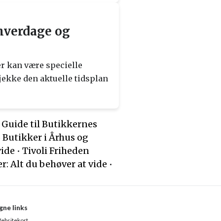
 hverdage og
r kan være specielle
tjekke den aktuelle tidsplan
 Guide til Butikkernes
 Butikker i Århus og
vide
•
Tivoli Friheden
r: Alt du behøver at vide
•
gne links
ebsitekort