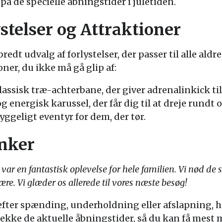
 de specielle åbningstider i juletiden.
stelser og Attraktioner
bredt udvalg af forlystelser, der passer til alle aldr
ner, du ikke må gå glip af:
assisk træ-achterbane, der giver adrenalinkick ti
g energisk karussel, der får dig til at dreje rundt 
yggeligt eventyr for dem, der tør.
anker
 var en fantastisk oplevelse for hele familien. Vi nød de
e. Vi glæder os allerede til vores næste besøg!
fter spænding, underholdning eller afslapning, h
ekke de aktuelle åbningstider, så du kan få mest m