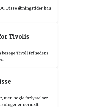
8:00. Disse åbningstider kan
or Tivolis
an besøge Tivoli Frihedens
es.
isse
r, men nogle forlystelser
ænsninger er normalt