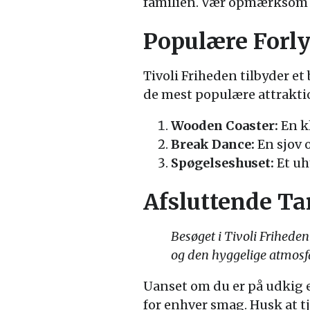
familien. Vær opmærksom på
Populære Forly
Tivoli Friheden tilbyder et 
de mest populære attraktio
Wooden Coaster:
En kl
Break Dance:
En sjov o
Spøgelseshuset:
Et uh
Afsluttende T
Besøget i Tivoli Friheden
og den hyggelige atmosfær
Uanset om du er på udkig e
for enhver smag. Husk at tj