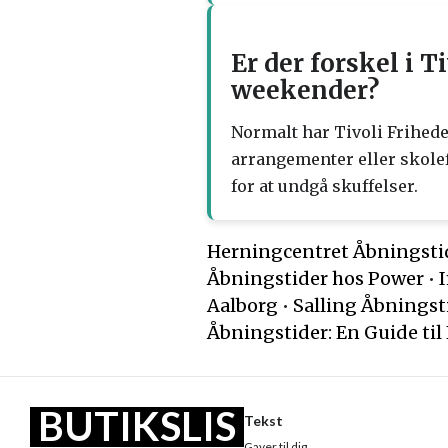
Er der forskel i 
weekender?
Normalt har Tivoli Frihed
arrangementer eller skolefe
for at undgå skuffelser.
Herningcentret Åbningstide
Åbningstider hos Power
•
Aalborg
•
Salling Åbningsti
Åbningstider: En Guide til 
BUTIKSLIS
Tekst
Gaver til dig