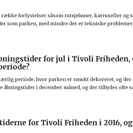
n række forlystelser såsom rutsjebaner, karruseller og s
r som parken, med mindre der er tekniske problemer 
åbningstider for jul i Tivoli Frihede
periode?
n særlig periode, hvor parken er smukt dekoreret, og der
 åbningstider i december måned, og der tilbydes ofte sæ
iderne for Tivoli Friheden i 2016, og