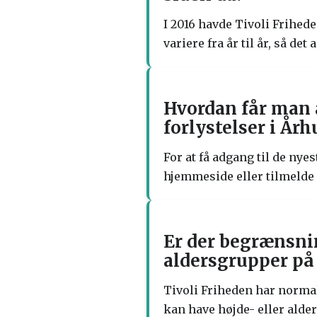
I 2016 havde Tivoli Friheden
variere fra år til år, så de
Hvordan får man a
forlystelser i Årh
For at få adgang til de nye
hjemmeside eller tilmelde 
Er der begrænsnin
aldersgrupper på 
Tivoli Friheden har normal
kan have højde- eller ald