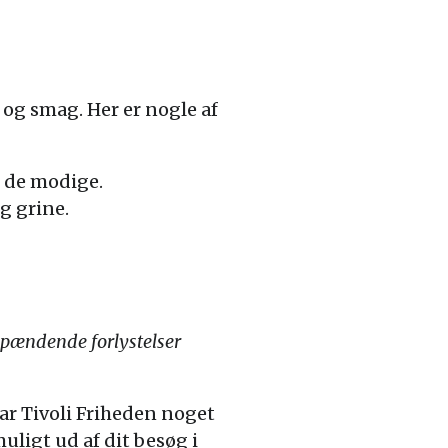
e og smag. Her er nogle af
l de modige.
og grine.
 spændende forlystelser
ar Tivoli Friheden noget
uligt ud af dit besøg i