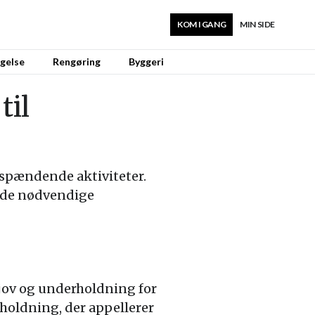
KOM I GANG
MIN SIDE
gelse
Rengøring
Byggeri
til
 spændende aktiviteter.
le de nødvendige
sjov og underholdning for
rholdning, der appellerer